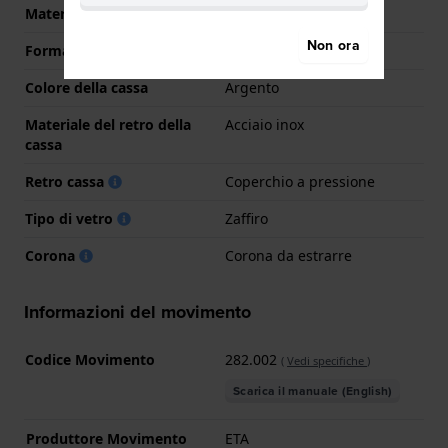
Materiale cassa
Acciaio inox
Non ora
Forma della cassa
Rotondo
Colore della cassa
Argento
Materiale del retro della
Acciaio inox
cassa
Retro cassa
Coperchio a pressione
Tipo di vetro
Zaffiro
Corona
Corona da estrarre
Informazioni del movimento
Codice Movimento
282.002
(
Vedi specifiche
)
Scarica il manuale (English)
Produttore Movimento
ETA