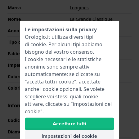
Marca
Longines
Nome
La Grande Classique
Le impostazioni sulla privacy
Anno
0 Sconosciuto
Orologio.it utilizza diversi tipi
Tipo di display
Analogico
di
cookie
. Per alcuni tipi abbiamo
bisogno del vostro consenso.
Fabbricato in Svizzera
Si
I cookie necessari e le statistiche
Impermeabilità
3 Bar (lavaggio mani)
anonime sono sempre attivi
automaticamente; se cliccate su
Colore quadrante
Madreperla
"accetta tutti i cookie", accettate
Colori lancette (h,m,s)
Nero, Nero
anche i cookie opzionali. Se volete
scegliere voi stessi quali cookie
attivare, cliccate su "impostazioni dei
Informazioni della cassa
cookie".
Codice cassa
L4.512.4
Accettare tutti
Diametro
29 mm
Impostazioni dei cookie