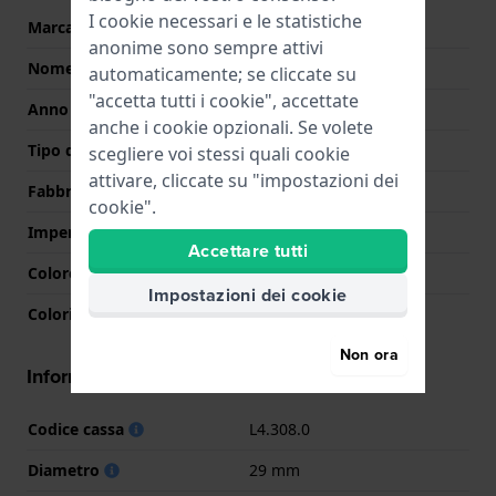
I cookie necessari e le statistiche
Marca
Longines
anonime sono sempre attivi
Nome
La Grande Classique
automaticamente; se cliccate su
"accetta tutti i cookie", accettate
Anno
0 Sconosciuto
anche i cookie opzionali. Se volete
Tipo di display
Analogico
scegliere voi stessi quali cookie
attivare, cliccate su "impostazioni dei
Fabbricato in Svizzera
Si
cookie".
Impermeabilità
3 Bar (lavaggio mani)
Accettare tutti
Colore quadrante
Madreperla
Impostazioni dei cookie
Colori lancette (h,m,s)
Argento, Argento
Non ora
Informazioni della cassa
Codice cassa
L4.308.0
Diametro
29 mm