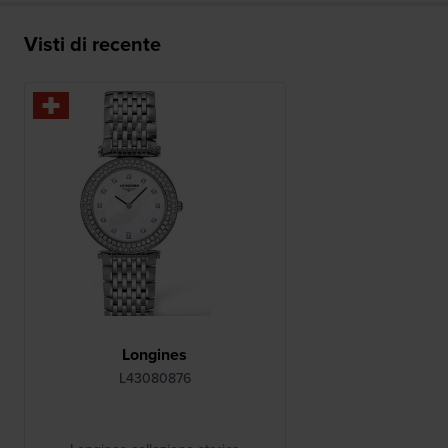
Visti di recente
Longines
L43080876