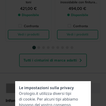
toni
inossidabile con finitura
dorata
421,00 €
494,00 €
● Disponibile
● Disponibile
Confronta
Confronta
Vedi i prodotti
Vedi i prodotti
Tutti i cinturini di marca adatti
Le impostazioni sulla privacy
Specifiche
Funzioni
Orologio.it utilizza diversi tipi
di
cookie
. Per alcuni tipi abbiamo
Informazioni generali
bisogno del vostro consenso.