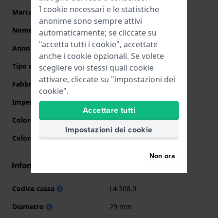
I cookie necessari e le statistiche
Marca
Longines
anonime sono sempre attivi
Nome
La Grande Classique
automaticamente; se cliccate su
"accetta tutti i cookie", accettate
Anno
0 Sconosciuto
anche i cookie opzionali. Se volete
Tipo di display
Analogico
scegliere voi stessi quali cookie
attivare, cliccate su "impostazioni dei
Fabbricato in Svizzera
Si
cookie".
Impermeabilità
3 Bar (lavaggio mani)
Accettare tutti
Colore quadrante
Nero
Impostazioni dei cookie
Colori lancette (h,m,s)
Argento, Argento
Non ora
Informazioni della cassa
Codice cassa
L4.308.0
Diametro
29 mm