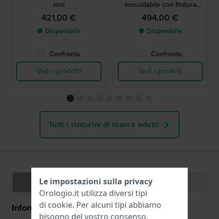
toni
inossidabile con finitura
dorata
421,00 €
494,00 €
● Disponibile
● Disponibile
Confronta
Confronta
Vedi i prodotti
Vedi i prodotti
Tutti i cinturini di marca adatti
Le impostazioni sulla privacy
Specifiche
Funzioni
Orologio.it utilizza diversi tipi
di
cookie
. Per alcuni tipi abbiamo
Informazioni generali
bisogno del vostro consenso.