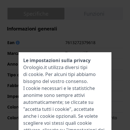
Specifiche
Funzioni
Informazioni generali
Ean
7613272379618
Marca
Tommy Hilfiger
Le impostazioni sulla privacy
Anno
2020 Primavera/Estate
Orologio.it utilizza diversi tipi
di
cookie
. Per alcuni tipi abbiamo
Tipo di display
Analogico
bisogno del vostro consenso.
Fabbricato in Svizzera
No
I cookie necessari e le statistiche
anonime sono sempre attivi
Impermeabilità
3 Bar (lavaggio mani)
automaticamente; se cliccate su
Colore quadrante
Grigio
"accetta tutti i cookie", accettate
anche i cookie opzionali. Se volete
Colori lancette (h,m,s)
Argento, Argento, Argento
scegliere voi stessi quali cookie