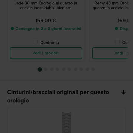
Jade 30 mm Orologio al quarzo in
Remy 43 mm Orologi
acciaio inossidabile bicolore
quarzo in acciaio inos
159,00 €
169,0
● Consegna in 2 a 3 giorni lavorativi
● Dispon
Confronta
Confr
Vedi i prodotti
Vedi i pro
Cinturini/bracciali originali per questo
orologio