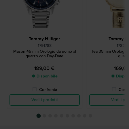
Tommy Hilfiger
Tommy Hil
1791788
17822
Mason 45 mm Orologio da uomo al
Tea 35 mm Orologio 
quarzo con Day-Date
quarz
189,00 €
169,0
● Disponibile
● Dispon
Confronta
Confr
Vedi i prodotti
Vedi i pro