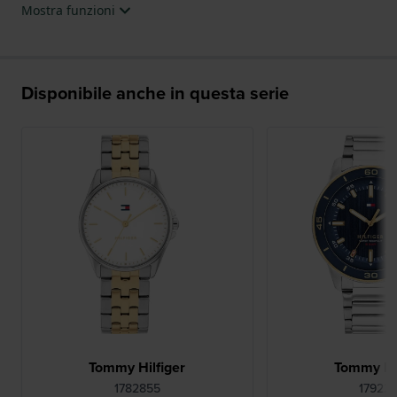
Mostra funzioni
Disponibile anche in questa serie
Tommy Hilfiger
Tommy Hil
1782855
17922