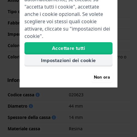
Anno
2022 Autunno/Inverno
"accetta tutti i cookie", accettate
Tipo di display
Analogico
anche i cookie opzionali. Se volete
scegliere voi stessi quali cookie
Fabbricato in Svizzera
No
attivare, cliccate su "impostazioni dei
Impermeabilità
10 Bar (nuoto)
cookie".
Colore quadrante
Azzurro o blu
Accettare tutti
Colori lancette (h,m,s)
Argento, Argento, Azzurro o
Impostazioni dei cookie
blu
Non ora
Informazioni della cassa
Codice cassa
020623
Diametro
44 mm
Spessore della cassa
14 mm
Materiale cassa
Resina