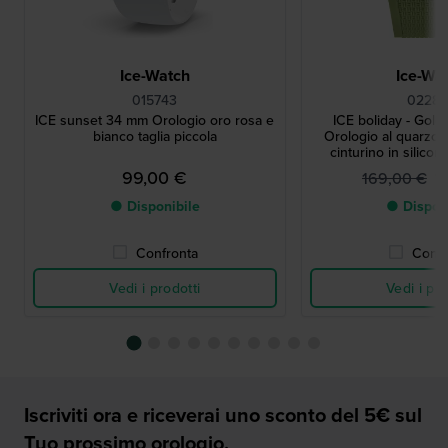
Ice-Watch
Ice-Wa
015743
02285
ICE sunset 34 mm Orologio oro rosa e
ICE boliday - Gold
bianco taglia piccola
Orologio al quarzo i
cinturino in silicon
99,00 €
1
169,00 €
● Disponibile
● Dispon
Confronta
Confr
Vedi i prodotti
Vedi i pro
Iscriviti ora e riceverai uno sconto del 5€ sul
Tuo prossimo orologio.