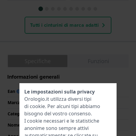
Tutti i cinturini di marca adatti
Specifiche
Funzioni
Informazioni generali
Le impostazioni sulla privacy
Ean
4895173310072
Orologio.it utilizza diversi tipi
Marca
Ice-Watch
di
cookie
. Per alcuni tipi abbiamo
bisogno del vostro consenso.
Categoria
Ice-Sporty
I cookie necessari e le statistiche
Nome
ICE chrono
anonime sono sempre attivi
automaticamente; se cliccate su