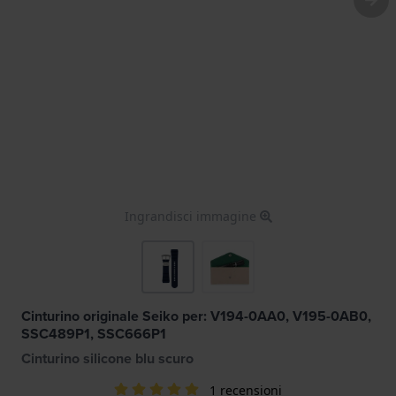
Ingrandisci immagine
Cinturino originale Seiko per: V194-0AA0, V195-0AB0,
SSC489P1, SSC666P1
Cinturino silicone blu scuro
1 recensioni