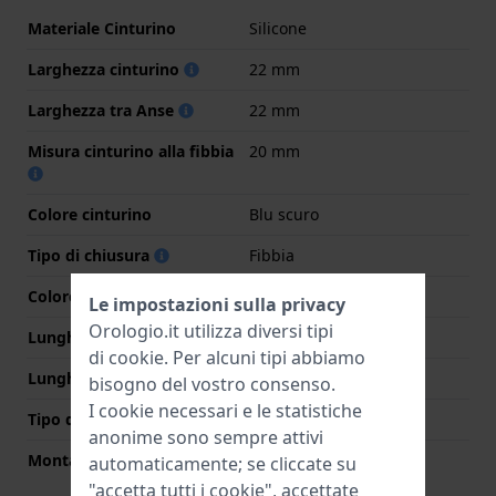
Materiale Cinturino
Silicone
Larghezza cinturino
22 mm
Larghezza tra Anse
22 mm
Misura cinturino alla fibbia
20 mm
Colore cinturino
Blu scuro
Tipo di chiusura
Fibbia
Colore Chiusura
Argento
Le impostazioni sulla privacy
Orologio.it utilizza diversi tipi
Lunghezza Parte Superiore
75 mm
di
cookie
. Per alcuni tipi abbiamo
Lunghezza Parte Inferiore
125 mm
bisogno del vostro consenso.
I cookie necessari e le statistiche
Tipo di montatura
Perni a molla
anonime sono sempre attivi
Montatura dritta
No
automaticamente; se cliccate su
"accetta tutti i cookie", accettate