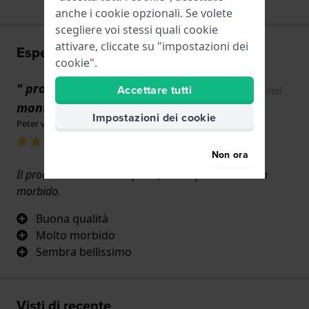
anche i cookie opzionali. Se volete
scegliere voi stessi quali cookie
attivare, cliccate su "impostazioni dei
Esperienze utente
cookie".
" prodotto molto morbido da
Accettare tutti
Show original
text
montare"
Impostazioni dei cookie
Peter van den Brand · 17 giugno 2022
Non ora
Il prodotto è comodo al polso, anche perché è molto
morbido.
Buona qualità
Molto morbido
Sembra bellissimo
Visti di recente