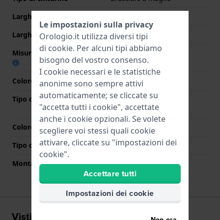
Larghezza cinturino
14 mm
Le impostazioni sulla privacy
Larghezza tra Anse
14 mm
Orologio.it utilizza diversi tipi
di
cookie
. Per alcuni tipi abbiamo
Misura cinturino alla fibbia
12 mm
bisogno del vostro consenso.
I cookie necessari e le statistiche
Colore cinturino
Argento
anonime sono sempre attivi
automaticamente; se cliccate su
Tipo di chiusura
Chiusura a farfalla con
"accetta tutti i cookie", accettate
bottoni
anche i cookie opzionali. Se volete
Colore Chiusura
Argento
scegliere voi stessi quali cookie
attivare, cliccate su "impostazioni dei
Tipo di montatura
Perni a molla
cookie".
Montatura dritta
No
Accettare tutti
Impostazioni dei cookie
Visti di recente
Non ora