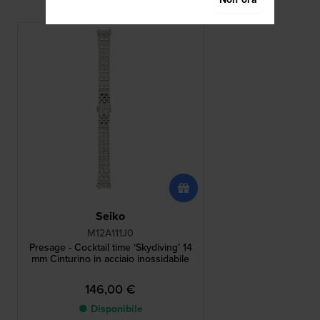
Seiko
M12A111J0
Presage - Cocktail time ‘Skydiving’ 14
mm Cinturino in acciaio inossidabile
146,00 €
● Disponibile