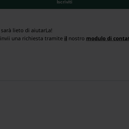
Iscriviti
arà lieto di aiutarLa!
 invii una richiesta tramite
il
nostro
modulo di conta