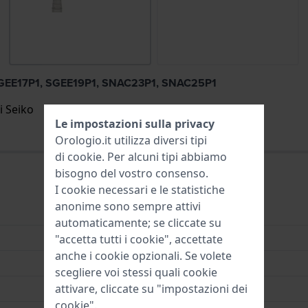
, SGEE17P1, SGEE19P1, SNAC23P1, SNAC25P1
i Seiko
Le impostazioni sulla privacy
Orologio.it utilizza diversi tipi
di
cookie
. Per alcuni tipi abbiamo
bisogno del vostro consenso.
I cookie necessari e le statistiche
anonime sono sempre attivi
Acciaio inox
automaticamente; se cliccate su
"accetta tutti i cookie", accettate
anche i cookie opzionali. Se volete
Bracciale a maglie
scegliere voi stessi quali cookie
attivare, cliccate su "impostazioni dei
24 mm
cookie".