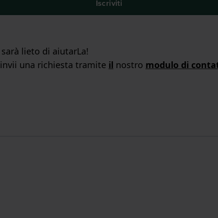
Iscriviti
arà lieto di aiutarLa!
 invii una richiesta tramite
il
nostro
modulo di conta