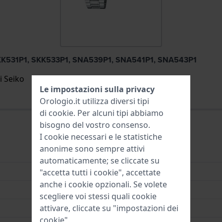
, SKK531P1, SKK533P1, SNA539P1, SNA541P1, SNA543P1
i Seiko
Le impostazioni sulla privacy
Orologio.it utilizza diversi tipi
di
cookie
. Per alcuni tipi abbiamo
bisogno del vostro consenso.
I cookie necessari e le statistiche
anonime sono sempre attivi
Acciaio inox
automaticamente; se cliccate su
"accetta tutti i cookie", accettate
anche i cookie opzionali. Se volete
Stainless Steel Bracelet
scegliere voi stessi quali cookie
attivare, cliccate su "impostazioni dei
Bracciale a maglie
cookie".