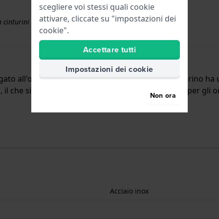
scegliere voi stessi quali cookie
attivare, cliccate su "impostazioni dei
 cinturini superiori a € 50
cookie".
Accettare tutti
Impostazioni dei cookie
egato all'orologio per mezzo di perni a molla. Il cinturino h
 il che significa che questo cinturino è adatto solo per gli o
Non ora
Acciaio inox