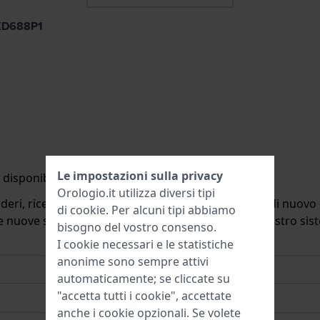
SXD688P1
Le impostazioni sulla privacy
disponibile.
Orologio.it utilizza diversi tipi
deri, riceverete un'e-mail quando il prodotto sarà di nuovo d
di
cookie
. Per alcuni tipi abbiamo
ulle nuove scorte. Subito dopo viene cancellato dal nostro si
bisogno del vostro consenso.
I cookie necessari e le statistiche
anonime sono sempre attivi
automaticamente; se cliccate su
"accetta tutti i cookie", accettate
anche i cookie opzionali. Se volete