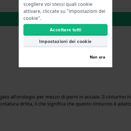
scegliere voi stessi quali cookie
attivare, cliccate su "impostazioni dei
cookie".
alla lista dei desideri
Accettare tutti
Impostazioni dei cookie
Non ora
egato all'orologio per mezzo di perni in acciaio. Il cinturin
tatura dritta, il che significa che questo cinturino è adatto 