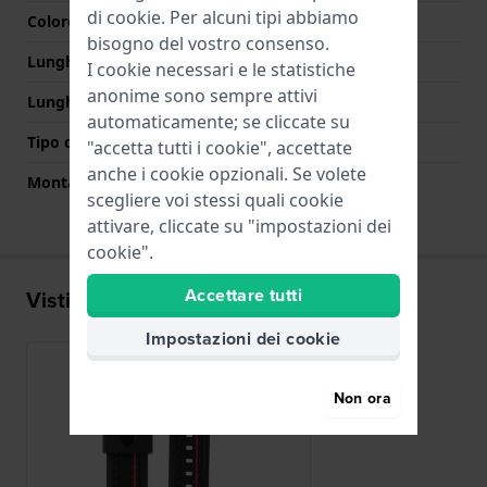
di
cookie
. Per alcuni tipi abbiamo
Colore Chiusura
Nero
bisogno del vostro consenso.
Lunghezza Parte Superiore
80 mm
I cookie necessari e le statistiche
anonime sono sempre attivi
Lunghezza Parte Inferiore
130 mm
automaticamente; se cliccate su
Tipo di montatura
Perni a molla
"accetta tutti i cookie", accettate
anche i cookie opzionali. Se volete
Montatura dritta
No
scegliere voi stessi quali cookie
attivare, cliccate su "impostazioni dei
cookie".
Accettare tutti
Visti di recente
Impostazioni dei cookie
Non ora