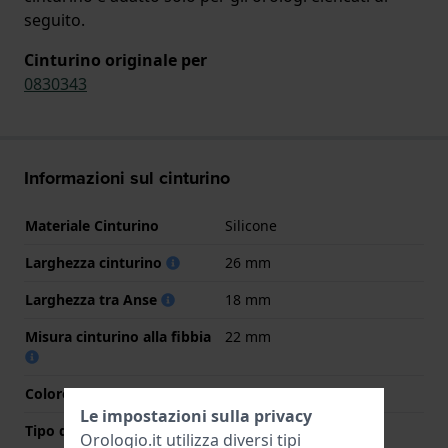
seguito.
Cinturino originale per
0830343
Informazioni sul cinturino
Materiale Cinturino
Silicone
Larghezza cinturino
26 mm
Larghezza tra Anse
18 mm
Misura cinturino alla fibbia
22 mm
Colore cinturino
Nero
Le impostazioni sulla privacy
Tipo di chiusura
Fibbia
Orologio.it utilizza diversi tipi