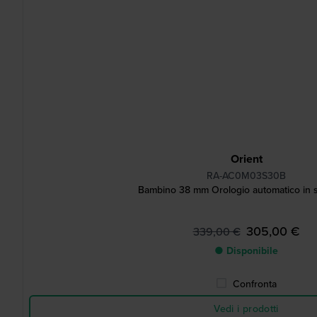
Orient
RA-AC0M03S30B
Bambino 38 mm Orologio automatico in st
305,00 €
339,00 €
● Disponibile
Confronta
Vedi i prodotti