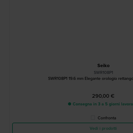
Seiko
SWR108P1
SWR108P1 19.6 mm Elegante orologio rettango
290,00 €
● Consegna in 3 a 5 giorni lavora
Confronta
Vedi i prodotti