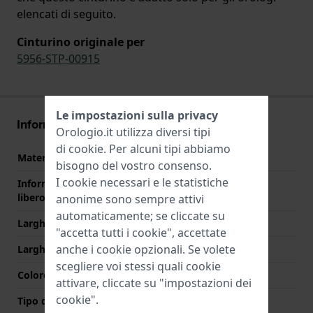
elencati di seguito.
Cinturino originale per
5956-STP-00915
Le impostazioni sulla privacy
Informazioni sul cinturino
Orologio.it utilizza diversi tipi
di
cookie
. Per alcuni tipi abbiamo
Materiale Cinturino
Acciaio inox
bisogno del vostro consenso.
I cookie necessari e le statistiche
Informazioni extra (testo
Stainless Steel Bracelet
libero)
anonime sono sempre attivi
automaticamente; se cliccate su
Larghezza cinturino
14 mm
"accetta tutti i cookie", accettate
anche i cookie opzionali. Se volete
Larghezza tra Anse
14 mm
scegliere voi stessi quali cookie
Colore cinturino
Bicolore
attivare, cliccate su "impostazioni dei
cookie".
Tipo di chiusura
Chiusura a farfalla con