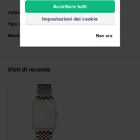
bottoni
Accettare tutti
Colore Chiusura
Argento
Impostazioni dei cookie
Tipo di montatura
Perni a molla
Non ora
Montatura dritta
No
Visti di recente