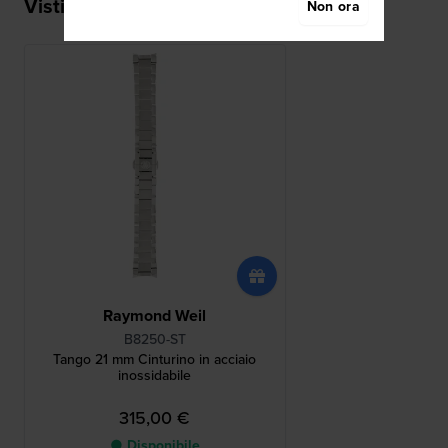
Visti di recente
Non ora
Raymond Weil
B8250-ST
Tango 21 mm Cinturino in acciaio
inossidabile
315,00 €
● Disponibile