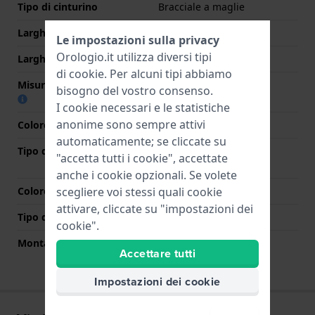
Tipo di cinturino
Bracciale a maglie
Larghezza cinturino
21 mm
Le impostazioni sulla privacy
Orologio.it utilizza diversi tipi
Larghezza tra Anse
21 mm
di
cookie
. Per alcuni tipi abbiamo
Misura cinturino alla fibbia
19 mm
bisogno del vostro consenso.
I cookie necessari e le statistiche
anonime sono sempre attivi
Colore cinturino
Argento
automaticamente; se cliccate su
Tipo di chiusura
Chiusura a farfalla con
"accetta tutti i cookie", accettate
bottoni
anche i cookie opzionali. Se volete
scegliere voi stessi quali cookie
Colore Chiusura
Argento
attivare, cliccate su "impostazioni dei
Tipo di montatura
Perni a molla
cookie".
Montatura dritta
No
Accettare tutti
Impostazioni dei cookie