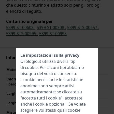
che questo cinturino è adatto solo per gli orologi
elencati di seguito.
Cinturino originale per
5399-ST-00608
,
5399-ST-00308
,
5399-STS-00657
,
5399-STS-00995
,
5399-ST-00995
Le impostazioni sulla privacy
Informazioni sul cinturino
Orologio.it utilizza diversi tipi
di
cookie
. Per alcuni tipi abbiamo
Materiale Cinturino
Acciaio inox
bisogno del vostro consenso.
Informazioni extra (testo
Stainless Steel Bracelet
I cookie necessari e le statistiche
libero)
anonime sono sempre attivi
automaticamente; se cliccate su
Larghezza cinturino
14 mm
"accetta tutti i cookie", accettate
Larghezza tra Anse
14 mm
anche i cookie opzionali. Se volete
scegliere voi stessi quali cookie
Misura cinturino alla fibbia
13 mm