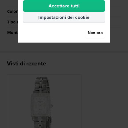
bottoni
Accettare tutti
Colore Chiusura
Argento
Impostazioni dei cookie
Tipo di montatura
Perni a molla
Non ora
Montatura dritta
No
Visti di recente