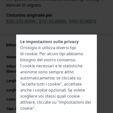
elencati di seguito.
Cinturino originale per
9741-STS-00995
,
9741-ST-00995
,
9741-ST-00915
Le impostazioni sulla privacy
Informazioni sul cinturino
Orologio.it utilizza diversi tipi
di
cookie
. Per alcuni tipi abbiamo
Materiale Cinturino
Acciaio inox
bisogno del vostro consenso.
I cookie necessari e le statistiche
Informazioni extra (testo
Stainless Steel Bracelet
libero)
anonime sono sempre attivi
automaticamente; se cliccate su
Larghezza cinturino
13 mm
"accetta tutti i cookie", accettate
anche i cookie opzionali. Se volete
Larghezza tra Anse
13 mm
scegliere voi stessi quali cookie
Colore cinturino
Argento
attivare, cliccate su "impostazioni dei
cookie".
Tipo di chiusura
Chiusura a farfalla con