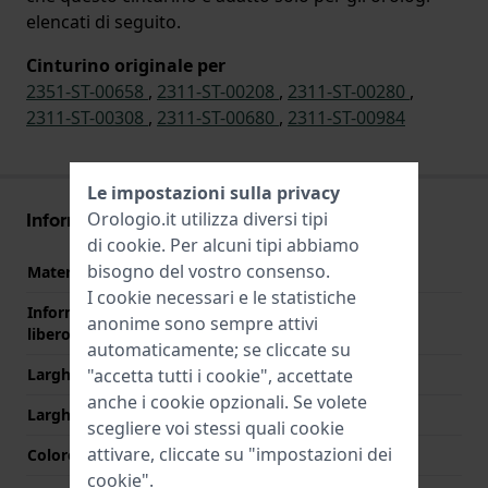
elencati di seguito.
Cinturino originale per
2351-ST-00658
,
2311-ST-00208
,
2311-ST-00280
,
2311-ST-00308
,
2311-ST-00680
,
2311-ST-00984
Le impostazioni sulla privacy
Informazioni sul cinturino
Orologio.it utilizza diversi tipi
di
cookie
. Per alcuni tipi abbiamo
bisogno del vostro consenso.
Materiale Cinturino
Acciaio inox
I cookie necessari e le statistiche
Informazioni extra (testo
Stainless Steel Bracelet
anonime sono sempre attivi
libero)
automaticamente; se cliccate su
"accetta tutti i cookie", accettate
Larghezza cinturino
18 mm
anche i cookie opzionali. Se volete
Larghezza tra Anse
18 mm
scegliere voi stessi quali cookie
attivare, cliccate su "impostazioni dei
Colore cinturino
Argento
cookie".