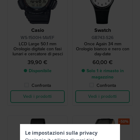
Casio
Swatch
WS-1500H-1AVEF
GB743-S26
LCD Large 50.1 mm
Once Again 34 mm
Orologio digitale con fasi
Orologio bianco e nero con
lunari e cercatore di pesci
day-date
39,90 €
60,00 €
● Disponibile
● Solo 1 è rimasto in
magazzino
Confronta
Confronta
Vedi i prodotti
Vedi i prodotti
-50%
Le impostazioni sulla privacy