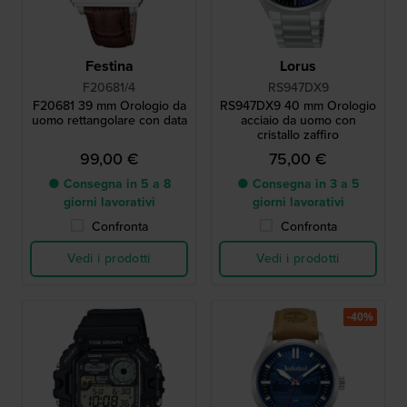
Festina
Lorus
F20681/4
RS947DX9
F20681 39 mm Orologio da
RS947DX9 40 mm Orologio
uomo rettangolare con data
acciaio da uomo con
cristallo zaffiro
99,00 €
75,00 €
● Consegna in 5 a 8
● Consegna in 3 a 5
giorni lavorativi
giorni lavorativi
Confronta
Confronta
Vedi i prodotti
Vedi i prodotti
-40%