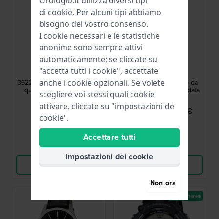
Orologio.it utilizza diversi tipi
di
cookie
. Per alcuni tipi abbiamo
bisogno del vostro consenso.
I cookie necessari e le statistiche
anonime sono sempre attivi
automaticamente; se cliccate su
Boccia
Olympic
"accetta tutti i cookie", accettate
3622-03
OL66HDL011
3622-03 38 mm Orologio al
Terni 40 mm Orologio da
anche i cookie opzionali. Se volete
quarzo titanio con data
uomo ottagonale con data
scegliere voi stessi quali cookie
attivare, cliccate su "impostazioni dei
99,00 €
49,95 €
99,00 €
cookie".
● Disponibile
● Disponibile
Accettare tutti
Confronta
Confronta
Impostazioni dei cookie
Vedi i prodotti
Vedi i prodotti
Non ora
Must have