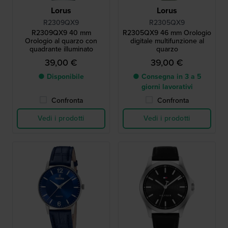
Lorus
Lorus
R2309QX9
R2305QX9
R2309QX9 40 mm
R2305QX9 46 mm Orologio
Orologio al quarzo con
digitale multifunzione al
quadrante illuminato
quarzo
39,00 €
39,00 €
● Disponibile
● Consegna in 3 a 5
giorni lavorativi
Confronta
Confronta
Vedi i prodotti
Vedi i prodotti