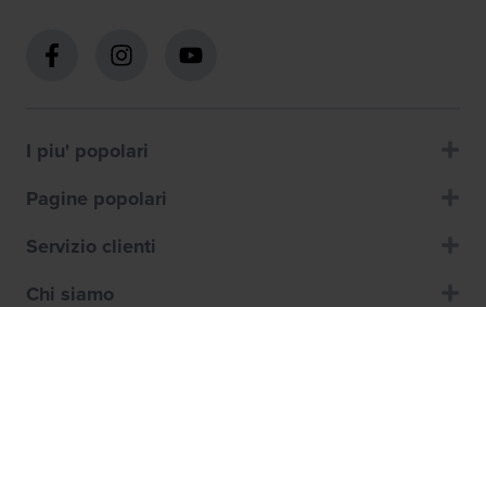
I piu' popolari
Pagine popolari
Servizio clienti
Chi siamo
Contattaci