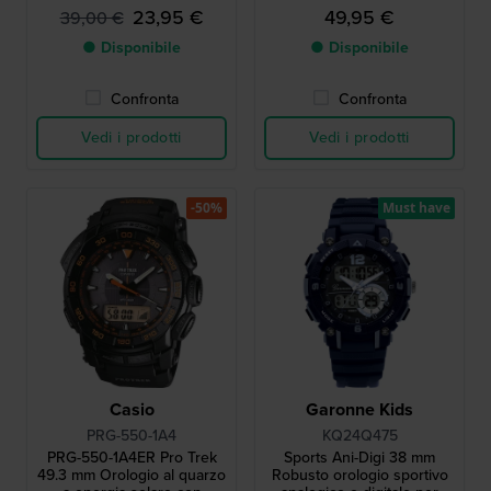
retroilluminato
ragazzi
23,95 €
49,95 €
39,00 €
● Disponibile
● Disponibile
Confronta
Confronta
Vedi i prodotti
Vedi i prodotti
-50%
Must have
Casio
Garonne Kids
PRG-550-1A4
KQ24Q475
PRG-550-1A4ER Pro Trek
Sports Ani-Digi 38 mm
49.3 mm Orologio al quarzo
Robusto orologio sportivo