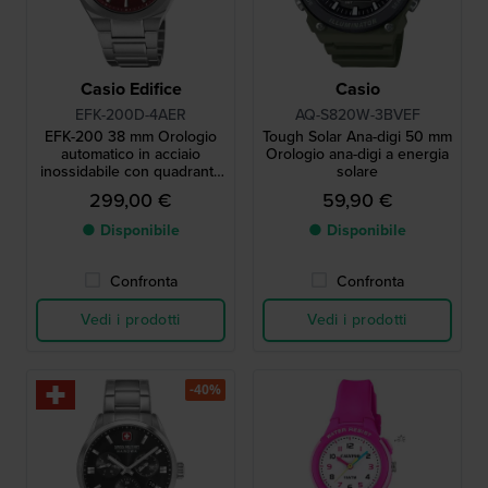
Casio Edifice
Casio
EFK-200D-4AER
AQ-S820W-3BVEF
EFK-200 38 mm Orologio
Tough Solar Ana-digi 50 mm
automatico in acciaio
Orologio ana-digi a energia
inossidabile con quadrante
solare
a strati dal design unico
299,00 €
59,90 €
● Disponibile
● Disponibile
Confronta
Confronta
Vedi i prodotti
Vedi i prodotti
-40%