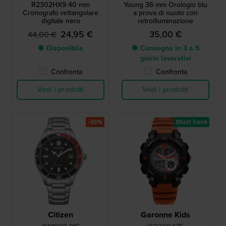
R2302HX9 40 mm
Young 36 mm Orologio blu
Cronografo rettangolare
a prova di nuoto con
digitale nero
retroilluminazione
24,95 €
35,00 €
44,00 €
● Disponibile
● Consegna in 3 a 5
giorni lavorativi
Confronta
Confronta
Vedi i prodotti
Vedi i prodotti
-30%
Must have
Citizen
Garonne Kids