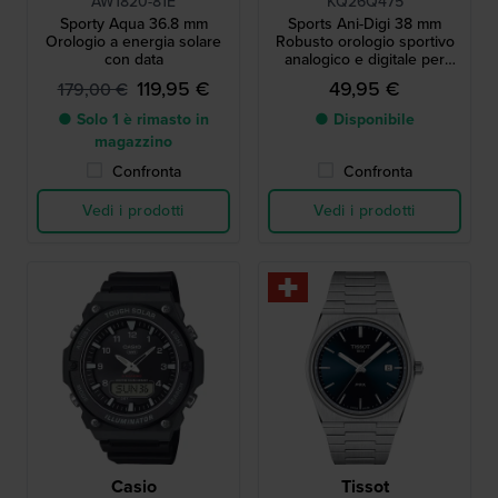
AW1820-81E
KQ26Q475
Sporty Aqua 36.8 mm
Sports Ani-Digi 38 mm
Orologio a energia solare
Robusto orologio sportivo
con data
analogico e digitale per
ragazzi
119,95 €
49,95 €
179,00 €
● Solo 1 è rimasto in
● Disponibile
magazzino
Confronta
Confronta
Vedi i prodotti
Vedi i prodotti
Casio
Tissot