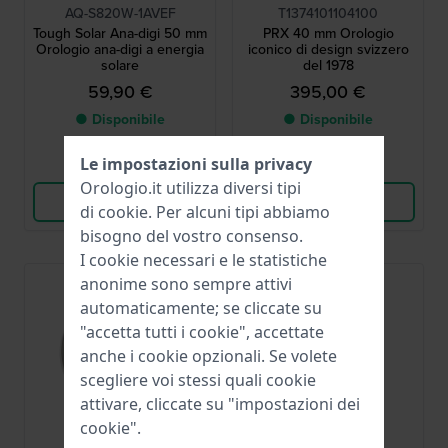
AQ-S820W-1AVEF
T1374101104100
Tough Solar Ana-digi 50 mm
PRX 40 mm Orologio
Orologio ana-digi a energia
iconico di design svizzero
solare
del 1978
59,90 €
395,00 €
● Disponibile
● Disponibile
Le impostazioni sulla privacy
Confronta
Confronta
Orologio.it utilizza diversi tipi
Vedi i prodotti
Vedi i prodotti
di
cookie
. Per alcuni tipi abbiamo
bisogno del vostro consenso.
I cookie necessari e le statistiche
anonime sono sempre attivi
automaticamente; se cliccate su
"accetta tutti i cookie", accettate
anche i cookie opzionali. Se volete
scegliere voi stessi quali cookie
attivare, cliccate su "impostazioni dei
cookie".