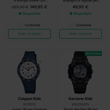
a energia solare con
analogico e digitale per
bussola, barometro,
ragazzi
149,95 €
49,95 €
299,00 €
termometro e altimetro
● Disponibile
● Disponibile
Confronta
Confronta
Vedi i prodotti
Vedi i prodotti
Must have
Calypso Kids
Garonne Kids
K5797/3
KQ23Q475
Junior 36 mm Orologio
Sports Ani-Digi 38 mm