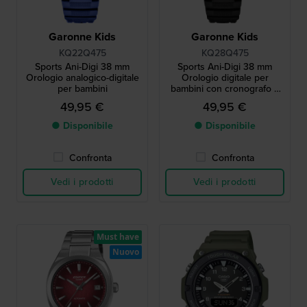
Garonne Kids
Garonne Kids
KQ22Q475
KQ28Q475
Sports Ani-Digi 38 mm
Sports Ani-Digi 38 mm
Orologio analogico-digitale
Orologio digitale per
per bambini
bambini con cronografo e
data
49,95 €
49,95 €
● Disponibile
● Disponibile
Confronta
Confronta
Vedi i prodotti
Vedi i prodotti
Must have
Nuovo