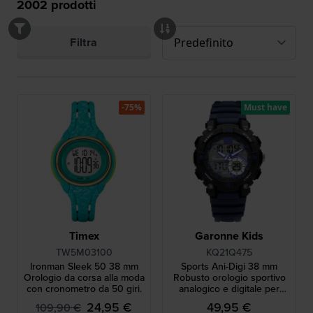
2002
prodotti
Filtra
-75%
Must have
Timex
Garonne Kids
TW5M03100
KQ21Q475
Ironman Sleek 50 38 mm
Sports Ani-Digi 38 mm
Orologio da corsa alla moda
Robusto orologio sportivo
con cronometro da 50 giri.
analogico e digitale per
ragazzi
24,95 €
49,95 €
109,90 €