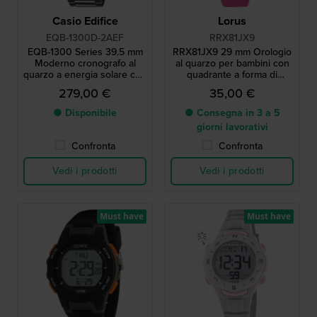
Casio Edifice
Lorus
EQB-1300D-2AEF
RRX81JX9
EQB-1300 Series 39.5 mm
RRX81JX9 29 mm Orologio
Moderno cronografo al
al quarzo per bambini con
quarzo a energia solare con
quadrante a forma di
collegamento allo
insegnante del tempo e
279,00 €
35,00 €
smartphone
cinturino in silicone
● Disponibile
● Consegna in 3 a 5
giorni lavorativi
Confronta
Confronta
Vedi i prodotti
Vedi i prodotti
Must have
Must have