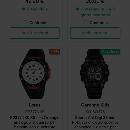
49,90 €
35,00 €
● Disponibile
● Consegna in 3 a 5
giorni lavorativi
Confronta
Confronta
Vedi i prodotti
Vedi i prodotti
-40%
Must have
Lorus
Garonne Kids
R2377NX9
KQ13Q475
R2377NX9 36 mm Orologio
Sports Ani-Digi 38 mm
analogico al quarzo per
Robusto orologio sportivo
bambini con quadrante
analogico e digitale per