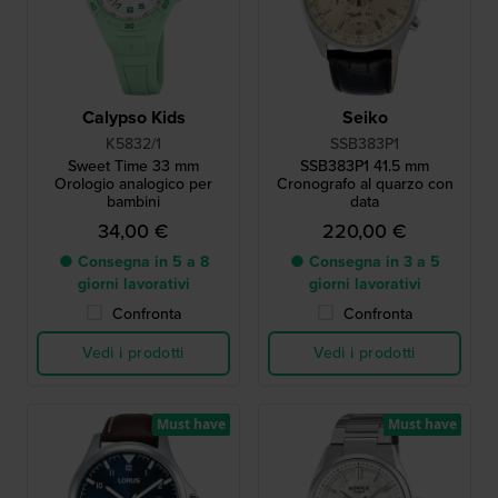
Calypso Kids
Seiko
K5832/1
SSB383P1
Sweet Time 33 mm
SSB383P1 41.5 mm
Orologio analogico per
Cronografo al quarzo con
bambini
data
34,00 €
220,00 €
● Consegna in 5 a 8
● Consegna in 3 a 5
giorni lavorativi
giorni lavorativi
Confronta
Confronta
Vedi i prodotti
Vedi i prodotti
Must have
Must have