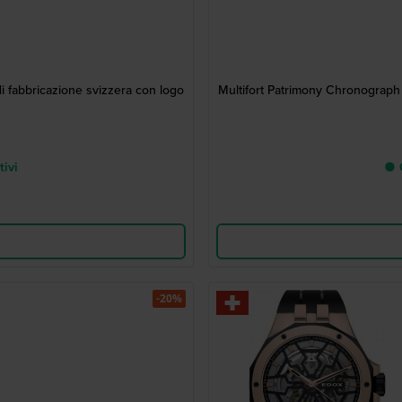
 fabbricazione svizzera con logo
Multifort Patrimony Chronograph
tivi
● C
-20%