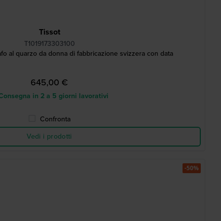
Tissot
T1019173303100
 al quarzo da donna di fabbricazione svizzera con data
645,00 €
onsegna in 2 a 5 giorni lavorativi
Confronta
Vedi i prodotti
-50%