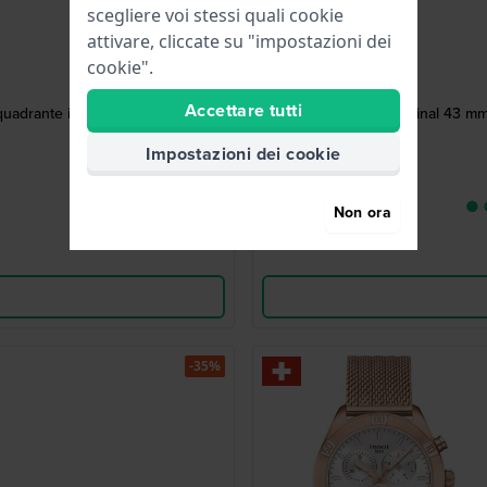
scegliere voi stessi quali cookie
attivare, cliccate su "impostazioni dei
cookie".
Accettare tutti
quadrante in madreperla
Delfin The Original 43 mm
Impostazioni dei cookie
● C
Non ora
-35%