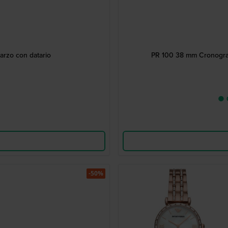
arzo con datario
PR 100 38 mm Cronografo
● C
-50%