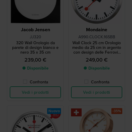
Jacob Jensen
Mondaine
JJ320
A990.CLOCK.16SBB
320 Wall Orologio da
Wall Clock 25 cm Orologio
parete di design bianco e
medio da 25 cm in argento
nero 35 x 35 cm
con design delle Ferrovie
Svizzere e secondi a
239,00 €
249,00 €
scansione 25 cm
● Disponibile
● Disponibile
Confronta
Confronta
Vedi i prodotti
Vedi i prodotti
Nuovo
-35%