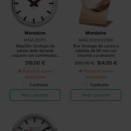
Mondaine
Mondaine
MSM.25S11.1
A660.30318.82SBK
Stop2Go Orologio da
Evo Orologio da cucina a
parete delle ferrovie
calamita da 50 mm con
svizzere con connessione
secondi a scansione
WiFi e lancetta dei secondi
319,00 €
164,95 €
259,00 €
a scorrimento
● Presto di nuovo
● Presto di nuovo
disponibile
disponibile
Confronta
Confronta
Vedi i prodotti
Vedi i prodotti