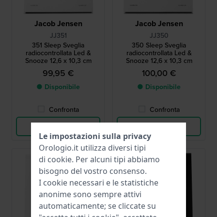
Jacob Jensen
Jacob Jensen
JJ351
JJ350
351 Sleep Sveglia
350 Sleep Sveglia
radiocontrollata Led &
radiocontrollata Led &
Snooze 12,6 x 10,3 cm
Snooze 12,6 x 10,3 cm
99,95 €
100,00 €
● Disponibile
● Disponibile
Confronta
Confronta
Vedi i prodotti
Vedi i prodotti
Le impostazioni sulla privacy
Orologio.it utilizza diversi tipi
di
cookie
. Per alcuni tipi abbiamo
bisogno del vostro consenso.
I cookie necessari e le statistiche
anonime sono sempre attivi
automaticamente; se cliccate su