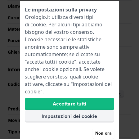
Diametro del vetro
29.50
Le impostazioni sulla privacy
Orologio.it utilizza diversi tipi
Corona
Corona a vite
di
cookie
. Per alcuni tipi abbiamo
Materiale della ghiera
Acciaio inox
bisogno del vostro consenso.
I cookie necessari e le statistiche
Funzione della ghiera
Immersione
anonime sono sempre attivi
Ghiera rotante
Uni-direzionale
automaticamente; se cliccate su
"accetta tutti i cookie", accettate
Informazioni del movimento
anche i cookie opzionali. Se volete
scegliere voi stessi quali cookie
attivare, cliccate su "impostazioni dei
Codice Movimento
F6724
(
Vedi specifiche
)
cookie".
Scarica il manuale (English)
Accettare tutti
Produttore Movimento
Orient
Impostazioni dei cookie
Movimento svizzero
No
Tipo di display
Analogico
Non ora