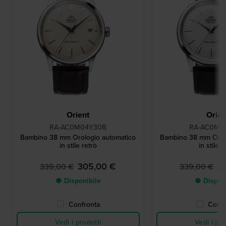
Orient
Orien
RA-AC0M04Y30B
RA-AC0M0
Bambino 38 mm Orologio automatico
Bambino 38 mm Orol
in stile retrò
in stile r
305,00 €
3
339,00 €
339,00 €
● Disponibile
● Dispon
Confronta
Confr
Vedi i prodotti
Vedi i pro