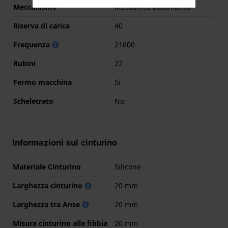
Meccanismo
Meccanico automatico
Riserva di carica
40
Frequenza
21600
Rubini
22
Fermo macchina
Si
Scheletrato
No
Informazioni sul cinturino
Materiale Cinturino
Silicone
Larghezza cinturino
20 mm
Larghezza tra Anse
20 mm
Misura cinturino alla fibbia
20 mm