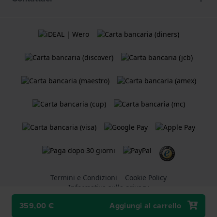
Termini e Condizioni
Cookie Policy
Informativa sulla privacy
359,00 €
Aggiungi al carrello
Un negozio online di
Holland Watch Group B.V.