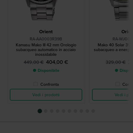
Orient
Orien
RA-AA0003R39B
RA-WJ000
Kamasu Mako III 42 mm Orologio
Mako 40 Solar 39.
subacqueo automatico in acciaio
subacqueo a energia 
inossidabile
404,00 €
2
449,00 €
329,00 €
● Disponibile
● Dispon
Confronta
Confr
Vedi i prodotti
Vedi i pro