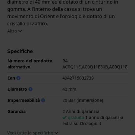
diametro di 40 mm ed è dotato di un cinturino in
gomma. All'interno della cassa si trova un
movimento di Orient e l'orologio è dotato di un
cristallo di Zaffiro.
Altro
L'orologio è impermeabile a 20ATM. Ciò significa che
l'orologio è adatto alle immersioni. L'orologio è
Specifiche
fornito con 2 Anni di garanzia.
Numero del prodotto
RA-
.
alternativo
AC0Q11E,AC0Q11E30B,AC0Q11E
Ean
4942715032739
Diametro
40 mm
Impermeabilità
20 Bar (immersione)
Garanzia
2 Anni di garanzia
gratuita
1 anno di garanzia
extra su Orologio.it
Vedi tutte le specifiche