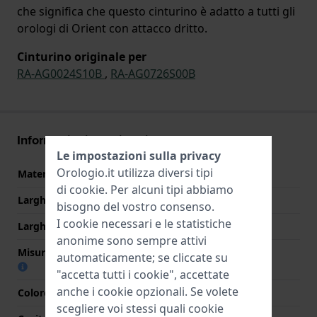
che significa che questo cinturino è adatto a tutti gli
orologi di Orient con attacco dritto.
Cinturino originale per
RA-AG0024S10B
,
RA-AG0726S00B
Informazioni sul cinturino
Le impostazioni sulla privacy
Orologio.it utilizza diversi tipi
Materiale Cinturino
Pelle
di
cookie
. Per alcuni tipi abbiamo
Larghezza cinturino
17 mm
bisogno del vostro consenso.
I cookie necessari e le statistiche
Larghezza tra Anse
17 mm
anonime sono sempre attivi
Misura cinturino alla fibbia
14 mm
automaticamente; se cliccate su
"accetta tutti i cookie", accettate
anche i cookie opzionali. Se volete
Colore cinturino
Marrone
scegliere voi stessi quali cookie