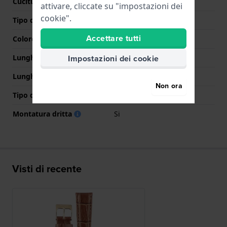
Cuciture a colori
Marrone
attivare, cliccate su "impostazioni dei
cookie".
Tipo di chiusura
Fibbia
Accettare tutti
Colore Chiusura
Oro
Lunghezza Parte Superiore
75 mm
Impostazioni dei cookie
Lunghezza Parte Inferiore
115 mm
Non ora
Tipo di montatura
Perni a molla
Montatura dritta
Si
Visti di recente