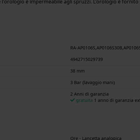
l'orologio è impermeabile agli spruzzi. L'orologio è fornito 
RA-AP0106S,AP0106S30B,AP0106
4942715029739
38 mm
3 Bar (lavaggio mani)
2 Anni di garanzia
gratuita
1 anno di garanzia ext
Ore - Lancetta analogica