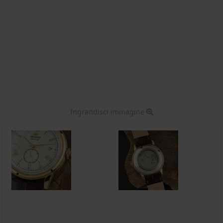
Ingrandisci immagine