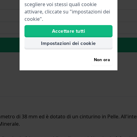
scegliere voi stessi quali cookie
attivare, cliccate su "impostazioni dei
cookie".
Accettare tutti
Impostazioni dei cookie
alla lista dei desideri
Non ora
etro di 38 mm ed è dotato di un cinturino in Pelle. All'int
 Minerale.