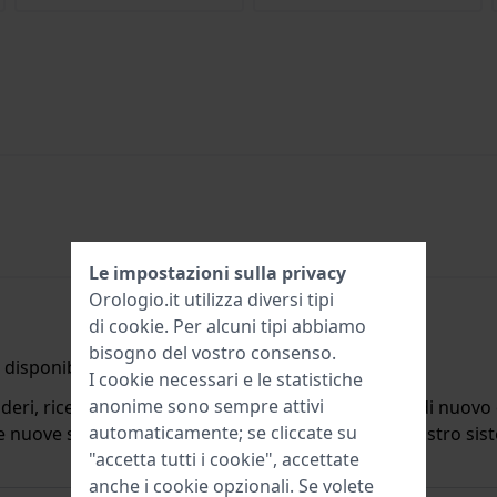
Le impostazioni sulla privacy
Orologio.it utilizza diversi tipi
di
cookie
. Per alcuni tipi abbiamo
bisogno del vostro consenso.
disponibile.
I cookie necessari e le statistiche
anonime sono sempre attivi
deri, riceverete un'e-mail quando il prodotto sarà di nuovo d
automaticamente; se cliccate su
ulle nuove scorte. Subito dopo viene cancellato dal nostro si
"accetta tutti i cookie", accettate
anche i cookie opzionali. Se volete