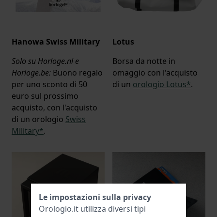
Hanowa Swiss Military
Lotus
Solo su Horloge.nl e
Borsa da notte in
Horloge.be:
Buono regalo
omaggio con l'acquisto
per uno sconto di 50
di un
orologio Lotus*
.
euro sul prossimo
acquisto, con l'acquisto
di un orologio
Swiss
Military*
.
Le impostazioni sulla privacy
Orologio.it utilizza diversi tipi