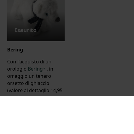
Esaurito
Bering
Con l'acquisto di un
orologio
Bering*
, in
omaggio un tenero
orsetto di ghiaccio
(valore al dettaglio 14,95
euro).
*Per tutti gli omaggi vale quanto segue:
disponibili solo fino ad esaurimento scorte. In
alcuni casi l'omaggio è escluso per i prodotti