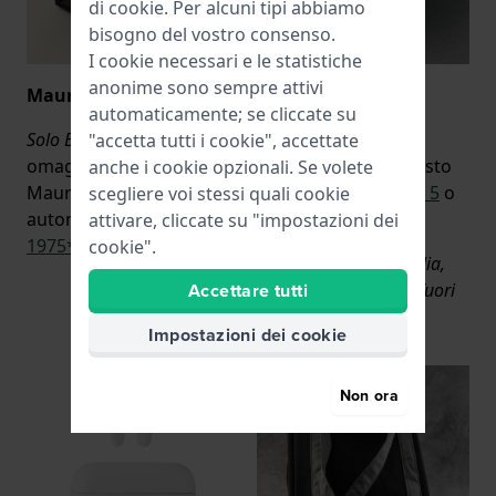
di
cookie
. Per alcuni tipi abbiamo
bisogno del vostro consenso.
I cookie necessari e le statistiche
anonime sono sempre attivi
Maurice Lacroix
Seiko
automaticamente; se cliccate su
Solo Benelux e Francia:
In
Portafoglio Seiko in
"accetta tutti i cookie", accettate
omaggio un orologio
omaggio con l'acquisto
anche i cookie opzionali. Se volete
Maurice Lacroix
di un orologio
Seiko 5
o
scegliere voi stessi quali cookie
automatico
della serie
Prospex
.
attivare, cliccate su "impostazioni dei
1975*
.
cookie".
Non disponibile in Italia,
Accettare tutti
Francia, Germania e fuori
dall'UE.
Impostazioni dei cookie
Non ora