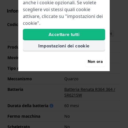
anche i cookie opzionali. Se volete
scegliere voi stessi quali cookie
Informazioni del movimento
attivare, cliccate su "impostazioni dei
cookie".
Codice Movimento
GL22
(
Vedi specifiche
)
Scarica il manuale (English)
Accettare tutti
Impostazioni dei cookie
Produttore Movimento
Miyota
Movimento svizzero
No
Non ora
Tipo di display
Analogico
Meccanismo
Quarzo
Batteria
Batteria Renata R364 364 /
SR621SW
Durata della batteria
60 mesi
Fermo macchina
No
Scheletrato
No