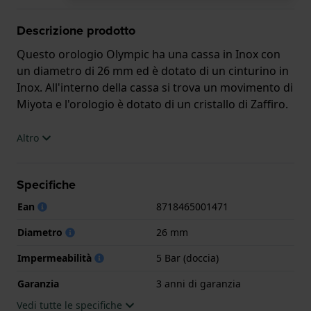
Descrizione prodotto
Questo orologio Olympic ha una cassa in Inox con
un diametro di 26 mm ed è dotato di un cinturino in
Inox. All'interno della cassa si trova un movimento di
Miyota e l'orologio è dotato di un cristallo di Zaffiro.
L'orologio è impermeabile a 5ATM. Questo significa
Altro
che l'orologio è adatto per la doccia. L'orologio è
fornito con 3 anni di garanzia.
Specifiche
.
Ean
8718465001471
Diametro
26 mm
Impermeabilità
5 Bar (doccia)
Garanzia
3 anni di garanzia
Vedi tutte le specifiche