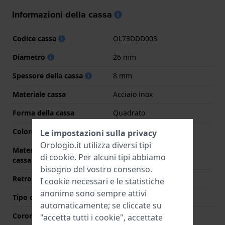
Informazioni della cassa
Codice cassa
OL73DDD003
Diametro
26 mm
Spessore della cassa
8 mm
Materiale cassa
Acciaio inox
Forma della cassa
Quadrato
Colore della cassa
Oro
Le impostazioni sulla privacy
Orologio.it utilizza diversi tipi
Materiale del retro della
Acciaio inox
di
cookie
. Per alcuni tipi abbiamo
cassa
bisogno del vostro consenso.
Retro cassa
Coperchio a pressione
I cookie necessari e le statistiche
anonime sono sempre attivi
Tipo di vetro
Zaffiro
automaticamente; se cliccate su
Corona
Corona da estrarre
"accetta tutti i cookie", accettate