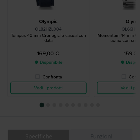
Olympic
Olymp
OL82HZL004
OL66HS
Tempus 40 mm Cronografo casual con
Momentum 44 mm Orol
data
uomo con crista
169,00 €
159,0
● Disponibile
● Dispon
Confronta
Confr
Vedi i prodotti
Vedi i pro
Specifiche
Funzioni