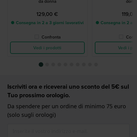
da donna
donn
129,00 €
119,00
● Consegna in 2 a 3 giorni lavorativi
● Consegna in 2 a 3 g
Confronta
Confr
Vedi i prodotti
Vedi i pro
Iscriviti ora e riceverai uno sconto del 5€ sul
Tuo prossimo orologio.
Da spendere per un ordine di minimo 75 euro
(solo sugli orologi)