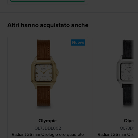
Altri hanno acquistato anche
Nuovo
Olympic
Olymp
OL73DDL002
OL73DS
Radiant 26 mm Orologio oro quadrato
Radiant 26 mm Orolo