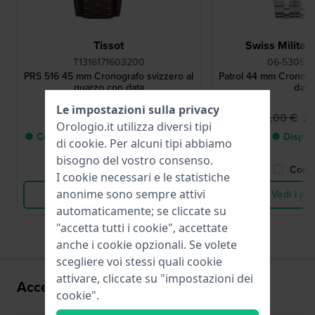
Tissot
Swiss Milita
T1316171603200
06-5305.0
PRS 516 45 mm Cronografo svizzero al
Patrol 44 mm Cronogr
quarzo con data
data
Le impostazioni sulla privacy
495,00 €
2
339,00 €
Orologio.it utilizza diversi tipi
● Consegna in 2 a 5 giorni lavorativi
● Dispon
di
cookie
. Per alcuni tipi abbiamo
bisogno del vostro consenso.
Confronta
Confr
I cookie necessari e le statistiche
anonime sono sempre attivi
Vedi i prodotti
Vedi i pro
automaticamente; se cliccate su
"accetta tutti i cookie", accettate
anche i cookie opzionali. Se volete
scegliere voi stessi quali cookie
attivare, cliccate su "impostazioni dei
Accessori per il movimento G10.212
cookie".