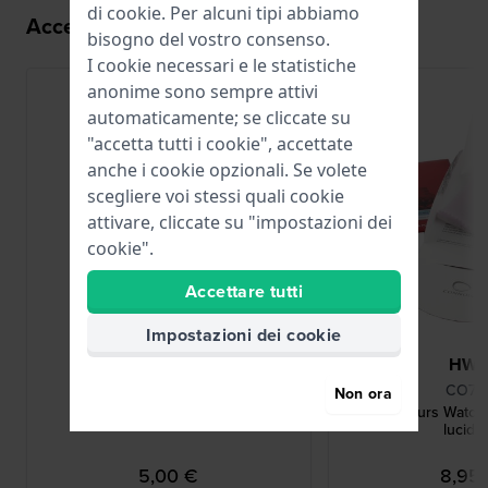
di
cookie
. Per alcuni tipi abbiamo
Accessori per il movimento E63.031
bisogno del vostro consenso.
I cookie necessari e le statistiche
anonime sono sempre attivi
automaticamente; se cliccate su
"accetta tutti i cookie", accettate
anche i cookie opzionali. Se volete
scegliere voi stessi quali cookie
attivare, cliccate su "impostazioni dei
cookie".
Accettare tutti
Impostazioni dei cookie
Renata
HW
R371
CO78
Non ora
371 / SR920SW / SG6 / AG6
Connoisseurs Watch
lucida
5,00 €
8,95