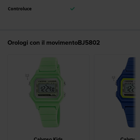
Controluce
Orologi con il movimentoBJ5802
Calypso Kids
Calypso 