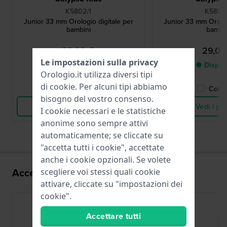
K5802/1
K5802
Junior 33 mm Orologio digitale per
Junior 33 mm Orolog
bambini
bambi
29,00 €
29,00
Le impostazioni sulla privacy
● Disponibile
● Dispon
Orologio.it utilizza diversi tipi
di
cookie
. Per alcuni tipi abbiamo
Confronta
Confr
bisogno del vostro consenso.
Vedi i prodotti
Vedi i pro
I cookie necessari e le statistiche
anonime sono sempre attivi
automaticamente; se cliccate su
"accetta tutti i cookie", accettate
anche i cookie opzionali. Se volete
Accessori per il movimento BJ5802
scegliere voi stessi quali cookie
attivare, cliccate su "impostazioni dei
cookie".
Accettare tutti