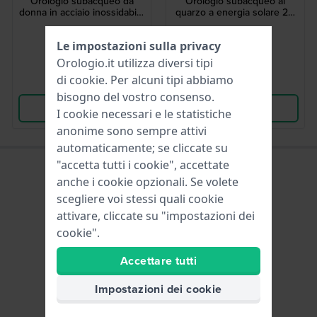
Orologio subacqueo da
Orologio subacqueo al
donna in acciaio inossidabile
quarzo a energia solare 20
con data
atm in acciaio inossidabile
259,00 €
349,00 €
Le impostazioni sulla privacy
● Disponibile
● Disponibile
Orologio.it utilizza diversi tipi
di
cookie
. Per alcuni tipi abbiamo
Confronta
Confronta
bisogno del vostro consenso.
Vedi i prodotti
Vedi i prodotti
I cookie necessari e le statistiche
anonime sono sempre attivi
automaticamente; se cliccate su
"accetta tutti i cookie", accettate
anche i cookie opzionali. Se volete
scegliere voi stessi quali cookie
attivare, cliccate su "impostazioni dei
cookie".
Accettare tutti
Impostazioni dei cookie