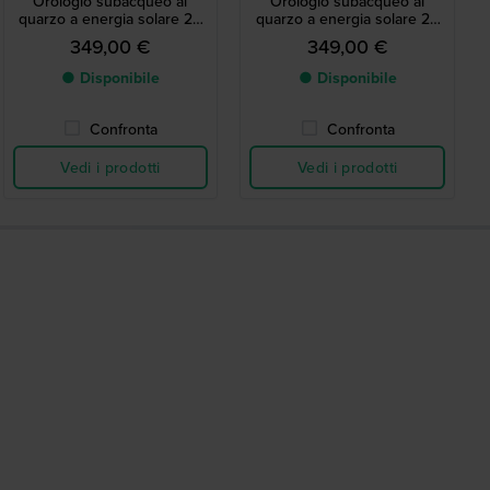
Orologio subacqueo al
Orologio subacqueo al
quarzo a energia solare 20
quarzo a energia solare 20
atm in acciaio inossidabile
atm in acciaio inossidabile
349,00 €
349,00 €
● Disponibile
● Disponibile
Confronta
Confronta
Vedi i prodotti
Vedi i prodotti