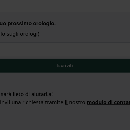
 Tuo prossimo orologio.
o sugli orologi)
Iscriviti
arà lieto di aiutarLa!
 invii una richiesta tramite
il
nostro
modulo di conta