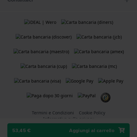
Termini e Condizioni
Cookie Policy
Informativa sulla privacy
53,45 €
Aggiungi al carrello
Un negozio online di
Holland Watch Group B.V.