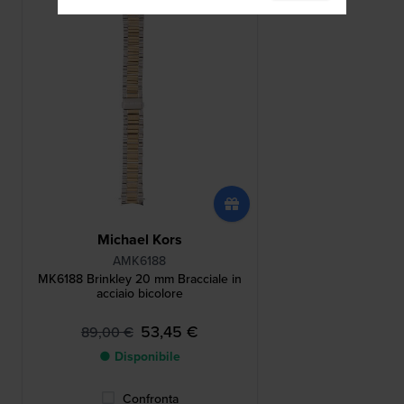
Michael Kors
AMK6188
MK6188 Brinkley 20 mm Bracciale in
acciaio bicolore
53,45 €
89,00 €
● Disponibile
Confronta