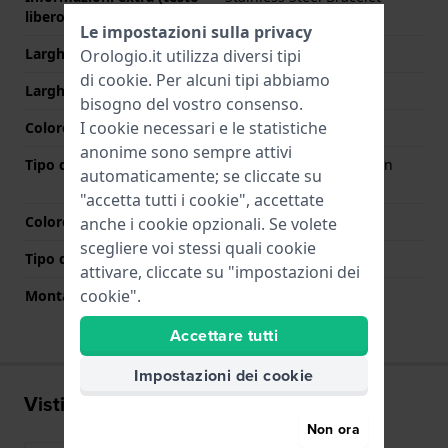
libero)
Le impostazioni sulla privacy
Larghezza cinturino
20 mm
Orologio.it utilizza diversi tipi
di
cookie
. Per alcuni tipi abbiamo
Larghezza tra Anse
20 mm
bisogno del vostro consenso.
I cookie necessari e le statistiche
Colore cinturino
Bicolore
anonime sono sempre attivi
Tipo di chiusura
Chiusura deployante con
automaticamente; se cliccate su
bottoni
"accetta tutti i cookie", accettate
Colore Chiusura
Argento
anche i cookie opzionali. Se volete
scegliere voi stessi quali cookie
Tipo di montatura
Perni in acciaio
attivare, cliccate su "impostazioni dei
cookie".
Montatura dritta
No
Accettare tutti
Impostazioni dei cookie
Visti di recente
Non ora