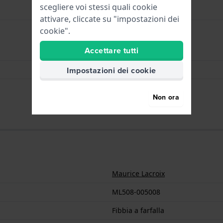
scegliere voi stessi quali cookie
attivare, cliccate su "impostazioni dei
cookie".
Accettare tutti
Fibbia a farfalla
Argento
Impostazioni dei cookie
20 mm
Non ora
Maurice Lacroix
ML508-005008
Fibbia a farfalla