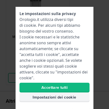
Le impostazioni sulla privacy
Orologio.it utilizza diversi tipi
di
cookie
. Per alcuni tipi abbiamo
Maurice Lacroix
bisogno del vostro consenso.
ML508-005013
I cookie necessari e le statistiche
ML508-005013 Fibbia a farfalla in
acciaio inossidabile 18 mm
anonime sono sempre attivi
automaticamente; se cliccate su
109,00 €
"accetta tutti i cookie", accettate
● Disponibile
anche i cookie opzionali. Se volete
scegliere voi stessi quali cookie
Confronta
attivare, cliccate su "impostazioni dei
cookie".
Vedi i prodotti
Accettare tutti
Impostazioni dei cookie
Altri hanno acquistato anche