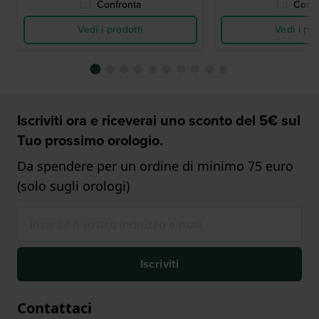
Confronta
Confr
Vedi i prodotti
Vedi i pro
Iscriviti ora e riceverai uno sconto del 5€ sul
Tuo prossimo orologio.
Da spendere per un ordine di minimo 75 euro
(solo sugli orologi)
Iscriviti
Contattaci