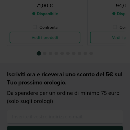
71,00 €
94,00
● Disponibile
● Dispon
Confronta
Confr
Vedi i prodotti
Vedi i pro
Iscriviti ora e riceverai uno sconto del 5€ sul
Tuo prossimo orologio.
Da spendere per un ordine di minimo 75 euro
(solo sugli orologi)