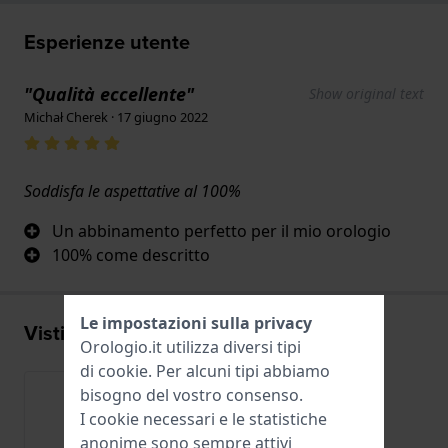
Esperienze utente
"Qualità eccellente"
Show original text
Michał Cherek · 17 giugno 2022
Soddisfa le aspettative al 100%
Un abbinamento perfetto per il mio orologio
100% come descritto
Le impostazioni sulla privacy
Visti di recente
Orologio.it utilizza diversi tipi
di
cookie
. Per alcuni tipi abbiamo
bisogno del vostro consenso.
I cookie necessari e le statistiche
anonime sono sempre attivi