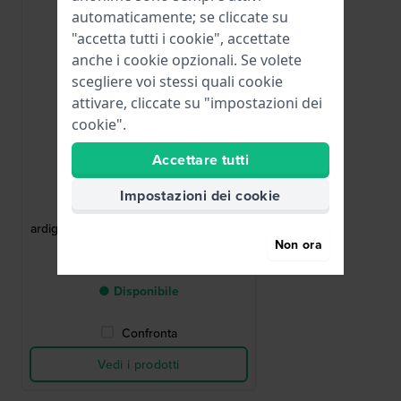
automaticamente; se cliccate su
"accetta tutti i cookie", accettate
anche i cookie opzionali. Se volete
scegliere voi stessi quali cookie
attivare, cliccate su "impostazioni dei
cookie".
Accettare tutti
Maurice Lacroix
Impostazioni dei cookie
ML500-005003
ML500-005003 Cinturino ad
ardiglione in acciaio inossidabile 18 mm
Non ora
71,00 €
● Disponibile
Confronta
Vedi i prodotti