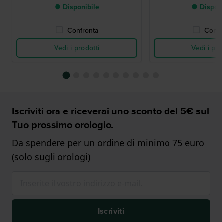
● Disponibile
● Dispon
Confronta
Confr
Vedi i prodotti
Vedi i pro
Iscriviti ora e riceverai uno sconto del 5€ sul
Tuo prossimo orologio.
Da spendere per un ordine di minimo 75 euro
(solo sugli orologi)
Iscriviti