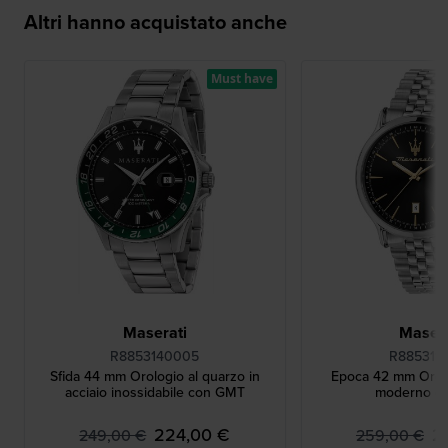
Altri hanno acquistato anche
Must have
Maserati
Masera
R8853140005
R885311
Sfida 44 mm Orologio al quarzo in
Epoca 42 mm Orol
acciaio inossidabile con GMT
moderno co
224,00 €
2
249,00 €
259,00 €