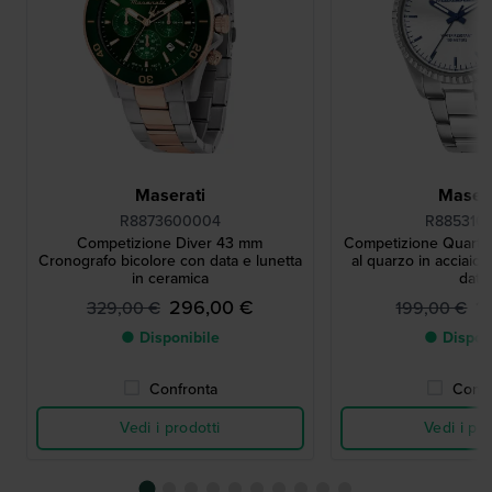
Maserati
Masera
R8873600004
R885310
Competizione Diver 43 mm
Competizione Quartz
Cronografo bicolore con data e lunetta
al quarzo in acciaio 
in ceramica
data
296,00 €
1
329,00 €
199,00 €
● Disponibile
● Dispon
Confronta
Confr
Vedi i prodotti
Vedi i pro