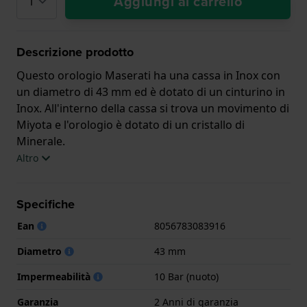
Aggiungi al carrello
Descrizione prodotto
Questo orologio Maserati ha una cassa in Inox con
un diametro di 43 mm ed è dotato di un cinturino in
Inox. All'interno della cassa si trova un movimento di
Miyota e l'orologio è dotato di un cristallo di
Minerale.
Altro
L'orologio è impermeabile a 10ATM. Questo significa
che l'orologio è adatto al nuoto. L'orologio è fornito
Specifiche
con 2 Anni di garanzia.
Ean
8056783083916
.
Diametro
43 mm
Impermeabilità
10 Bar (nuoto)
Garanzia
2 Anni di garanzia