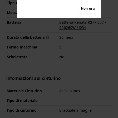
Tipo di display
Analogico
Non ora
Meccanismo
Quarzo
Batteria
Batteria Renata R377 377 /
SR626SW / SG4
Durata della batteria
36 mesi
Fermo macchina
Si
Scheletrato
No
Informazioni sul cinturino
Materiale Cinturino
Acciaio inox
Tipo di materiale
Tipo di cinturino
Bracciale a maglie