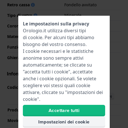
Retro cassa
Fondello avvitato
Tipo di vetro
Minerale
Le impostazioni sulla privacy
Corona
Corona a vite
Orologio.it utilizza diversi tipi
Materiale della ghiera
Ceramica
di
cookie
. Per alcuni tipi abbiamo
bisogno del vostro consenso.
Funzione della ghiera
Immersioni ricreative
I cookie necessari e le statistiche
anonime sono sempre attivi
Ghiera rotante
Uni-direzionale
automaticamente; se cliccate su
"accetta tutti i cookie", accettate
Informazioni del movimento
anche i cookie opzionali. Se volete
scegliere voi stessi quali cookie
Codice Movimento
2315
(
Vedi specifiche
)
attivare, cliccate su "impostazioni dei
Scarica il manuale (English)
cookie".
Accettare tutti
Produttore Movimento
Miyota
Movimento svizzero
No
Impostazioni dei cookie