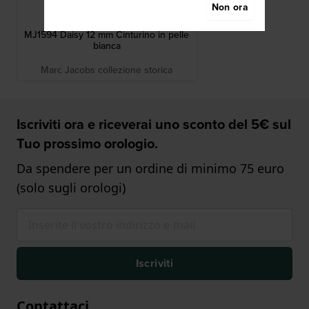
Marc Jacobs
Non ora
AMJ1594
MJ1594 Daisy 12 mm Cinturino in pelle
bianca
Marc Jacobs collezione storica
Iscriviti ora e riceverai uno sconto del 5€ sul
Tuo prossimo orologio.
Da spendere per un ordine di minimo 75 euro
(solo sugli orologi)
Iscriviti
Contattaci