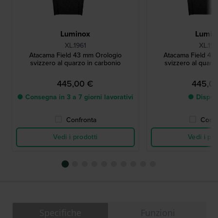
Luminox
Lumin
XL.1961
XL.197
Atacama Field 43 mm Orologio
Atacama Field 43
svizzero al quarzo in carbonio
svizzero al quarz
445,00 €
445,0
● Consegna in 3 a 7 giorni lavorativi
● Dispon
Confronta
Confr
Vedi i prodotti
Vedi i pro
Specifiche
Funzioni