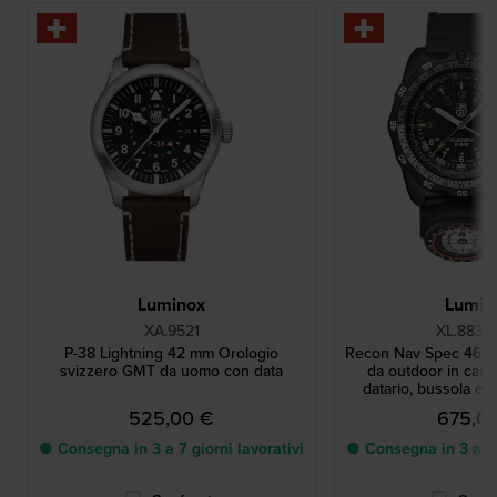
Luminox
Lumin
XA.9521
XL.8837
P-38 Lightning 42 mm Orologio
Recon Nav Spec 46 
svizzero GMT da uomo con data
da outdoor in carb
datario, bussola e 
aggiunt
525,00 €
675,0
● Consegna in 3 a 7 giorni lavorativi
● Consegna in 3 a 7 g