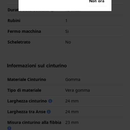
Non ora
Durata della batteria
45 mesi
Rubini
1
Fermo macchina
Si
Scheletrato
No
Informazioni sul cinturino
Materiale Cinturino
Gomma
Tipo di materiale
Vera gomma
Larghezza cinturino
24 mm
Larghezza tra Anse
24 mm
Misura cinturino alla fibbia
23 mm