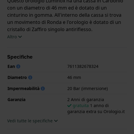
Questo orologio Luminox ha una cassa in Carbonio
con un diametro di 46 mm ed è dotato di un
cinturino in gomma. All'interno della cassa si trova
un movimento di Ronda e l'orologio è dotato di un
cristallo di Zaffiro singolo antiriflesso.
Altro
L'orologio è impermeabile a 20ATM. Ciò significa che
l'orologio è adatto alle immersioni. L'orologio è
Specifiche
fornito con 2 Anni di garanzia.
Ean
7611382678324
.
Diametro
46 mm
Impermeabilità
20 Bar (immersione)
Garanzia
2 Anni di garanzia
gratuita
1 anno di
garanzia extra su Orologio.it
Vedi tutte le specifiche