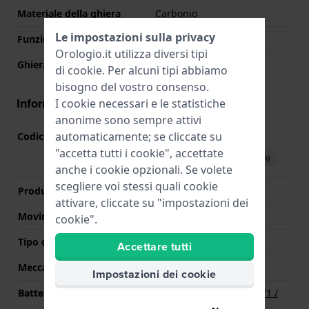
Materiale della ghiera
Carbonio
Le impostazioni sulla privacy
Funzione della ghiera
Display su 24 ore
Orologio.it utilizza diversi tipi
Ghiera rotante
Uni-direzionale
di
cookie
. Per alcuni tipi abbiamo
bisogno del vostro consenso.
Informazioni del movimento
I cookie necessari e le statistiche
anonime sono sempre attivi
automaticamente; se cliccate su
Codice Movimento
515.24H
(
Vedi specifiche
)
"accetta tutti i cookie", accettate
Scarica il manuale (English)
anche i cookie opzionali. Se volete
scegliere voi stessi quali cookie
Produttore Movimento
Ronda
attivare, cliccate su "impostazioni dei
Movimento svizzero
No
cookie".
Tipo di display
Analogico
Accettare tutti
Meccanismo
Quarzo
Impostazioni dei cookie
Batteria
Batteria Renata R371 371 /
SR920SW / SG6 / AG6