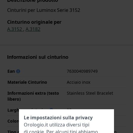
Cinturini per Luminox Serie 3152
Cinturino originale per
A.3152
,
A.3182
Informazioni sul cinturino
Ean
7630040989749
Materiale Cinturino
Acciaio inox
Informazioni extra (testo
Stainless Steel Bracelet
libero)
Larghezza cinturino
23 mm
Le impostazioni sulla privacy
Colore cinturino
Argento
Orologio.it utilizza diversi tipi
di
cookie
. Per alcuni tipi abbiamo
Tipo di chiusura
Chiusura deployante con