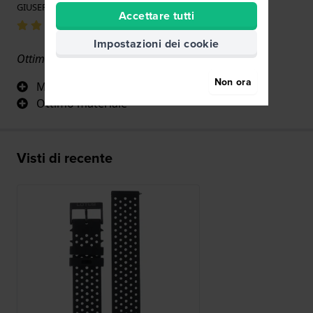
GIUSEPPE MALERBA · 9 gennaio 2025
Accettare tutti
Impostazioni dei cookie
Ottima gomma e fattura
Non ora
Molto resistente
Ottimo materiale
Visti di recente