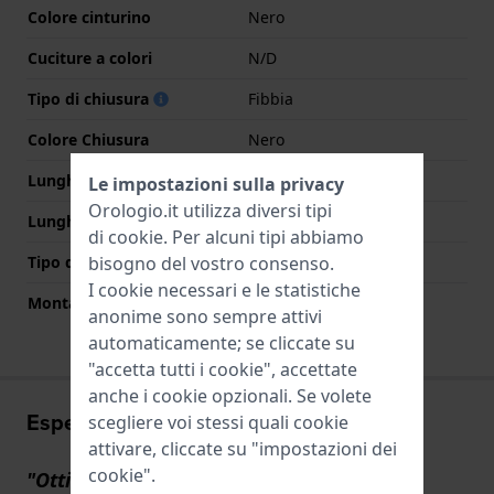
Colore cinturino
Nero
Cuciture a colori
N/D
Tipo di chiusura
Fibbia
Colore Chiusura
Nero
Lunghezza Parte Superiore
80 mm
Le impostazioni sulla privacy
Orologio.it utilizza diversi tipi
Lunghezza Parte Inferiore
120 mm
di
cookie
. Per alcuni tipi abbiamo
bisogno del vostro consenso.
Tipo di montatura
Perni a molla
I cookie necessari e le statistiche
Montatura dritta
Si
anonime sono sempre attivi
automaticamente; se cliccate su
"accetta tutti i cookie", accettate
anche i cookie opzionali. Se volete
Esperienze utente
scegliere voi stessi quali cookie
attivare, cliccate su "impostazioni dei
cookie".
"Ottimo"