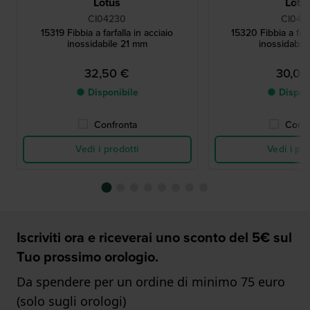
Lotus
Lotu
CI04230
CI041
15319 Fibbia a farfalla in acciaio
15320 Fibbia a farf
inossidabile 21 mm
inossidabil
32,50 €
30,00
● Disponibile
● Dispon
Confronta
Confr
Vedi i prodotti
Vedi i pro
Iscriviti ora e riceverai uno sconto del 5€ sul
Tuo prossimo orologio.
Da spendere per un ordine di minimo 75 euro
(solo sugli orologi)