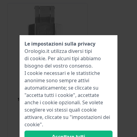
Le impostazioni sulla privacy
Orologio.it utilizza diversi tipi
di
cookie
. Per alcuni tipi abbiamo
bisogno del vostro consenso.
I cookie necessari e le statistiche
anonime sono sempre attivi
Lotus
automaticamente; se cliccate su
CI05362
"accetta tutti i cookie", accettate
15395 Fibbia a farfalla in acciaio
anche i cookie opzionali. Se volete
inossidabile da 16 mm
scegliere voi stessi quali cookie
25,00 €
attivare, cliccate su "impostazioni dei
cookie".
● Disponibile
Accettare tutti