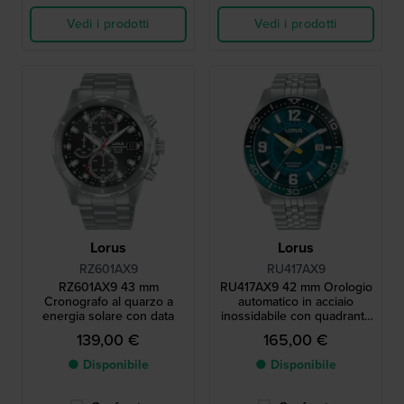
Vedi i prodotti
Vedi i prodotti
Lorus
Lorus
RZ601AX9
RU417AX9
RZ601AX9 43 mm
RU417AX9 42 mm Orologio
Cronografo al quarzo a
automatico in acciaio
energia solare con data
inossidabile con quadrante
semitrasparente
139,00 €
165,00 €
● Disponibile
● Disponibile