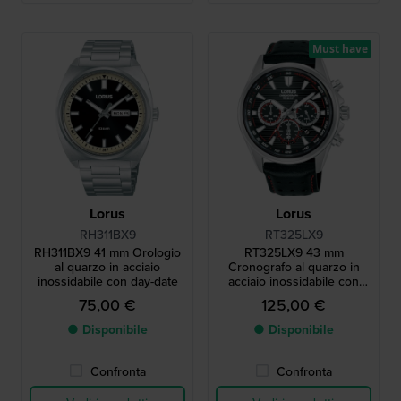
Must have
Lorus
Lorus
RH311BX9
RT325LX9
RH311BX9 41 mm Orologio
RT325LX9 43 mm
al quarzo in acciaio
Cronografo al quarzo in
inossidabile con day-date
acciaio inossidabile con
data
75,00 €
125,00 €
● Disponibile
● Disponibile
Confronta
Confronta