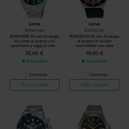
Lorus
Lorus
RH947SX9
RS959DX9
RH947SX9 42 mm Orologio
RS959DX9 42 mm Orologio
da uomo al quarzo con
al quarzo in acciaio
quadrante a raggi di sole e
inossidabile con data
datario
75,00 €
79,00 €
● Disponibile
● Disponibile
Confronta
Confronta
Vedi i prodotti
Vedi i prodotti