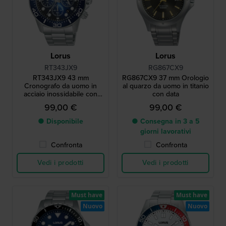
Lorus
Lorus
RT343JX9
RG867CX9
RT343JX9 43 mm
RG867CX9 37 mm Orologio
Cronografo da uomo in
al quarzo da uomo in titanio
acciaio inossidabile con
con data
data
99,00 €
99,00 €
● Disponibile
● Consegna in 3 a 5
giorni lavorativi
Confronta
Confronta
Vedi i prodotti
Vedi i prodotti
Must have
Must have
Nuovo
Nuovo