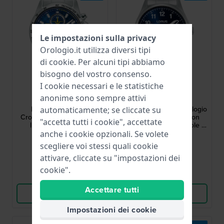
Le impostazioni sulla privacy
Orologio.it utilizza diversi tipi
di
cookie
. Per alcuni tipi abbiamo
bisogno del vostro consenso.
I cookie necessari e le statistiche
Lorus
Lorus
anonime sono sempre attivi
RM307KX9
RH973SX9
RM307KX9 43 mm
RH973SX9 42 mm Orologio
automaticamente; se cliccate su
Cronografo moderno con
da uomo al quarzo con
"accetta tutti i cookie", accettate
lunetta tachimetrica
quadrante a raggi di sole e
datario
anche i cookie opzionali. Se volete
129,00 €
75,00 €
scegliere voi stessi quali cookie
● Disponibile
● Disponibile
attivare, cliccate su "impostazioni dei
cookie".
Confronta
Confronta
Accettare tutti
Vedi i prodotti
Vedi i prodotti
Impostazioni dei cookie