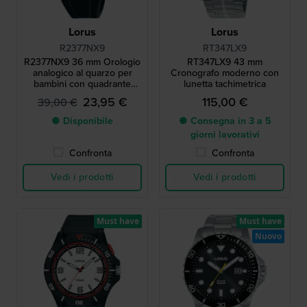
Lorus
Lorus
R2377NX9
RT347LX9
R2377NX9 36 mm Orologio
RT347LX9 43 mm
analogico al quarzo per
Cronografo moderno con
bambini con quadrante
lunetta tachimetrica
retroilluminato
23,95 €
115,00 €
39,00 €
● Disponibile
● Consegna in 3 a 5
giorni lavorativi
Confronta
Confronta
Vedi i prodotti
Vedi i prodotti
Must have
Must have
Nuovo