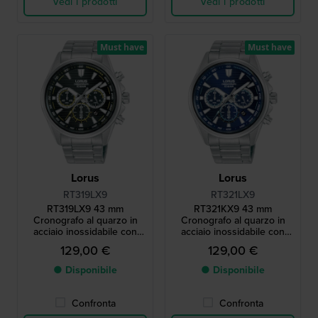
Vedi i prodotti
Vedi i prodotti
Must have
Must have
Lorus
Lorus
RT319LX9
RT321LX9
RT319LX9 43 mm
RT321KX9 43 mm
Cronografo al quarzo in
Cronografo al quarzo in
acciaio inossidabile con
acciaio inossidabile con
data
data
129,00 €
129,00 €
● Disponibile
● Disponibile
Confronta
Confronta