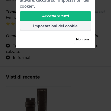
attivare, cliccate su "impostazioni dei
cookie".
"Lavorazione eccellente! "
Show original text
Accettare tutti
Heinrich Groth · 17 giugno 2022
Impostazioni dei cookie
Completamente e totalmente, sono molto soddisfatto.
Non ora
Tutto, colore, lavorazione, cuciture, comfort di
calzata.
In forma!
Visti di recente