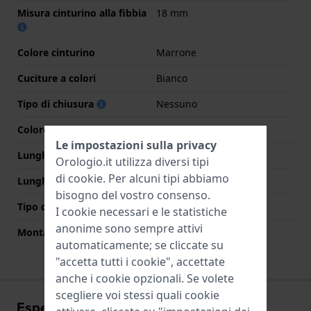
Misura cinturino alla fibbia
18 mm
Colore cinturino
Marrone
Cuciture a colori
Bianco
Tipo di chiusura
Nessuno
Colore Chiusura
N/D
Le impostazioni sulla privacy
Lunghezza Parte Superiore
75 mm
Orologio.it utilizza diversi tipi
di
cookie
. Per alcuni tipi abbiamo
Lunghezza Parte Inferiore
115 mm
bisogno del vostro consenso.
Tipo di montatura
Perni a molla
I cookie necessari e le statistiche
anonime sono sempre attivi
Montatura dritta
Si
automaticamente; se cliccate su
"accetta tutti i cookie", accettate
anche i cookie opzionali. Se volete
scegliere voi stessi quali cookie
Esperienze utente