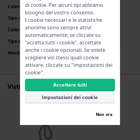
di
cookie
. Per alcuni tipi abbiamo
Colore cinturino
Argento
bisogno del vostro consenso.
Tipo di chiusura
Gancio della fibbia
I cookie necessari e le statistiche
anonime sono sempre attivi
Colore Chiusura
Argento
automaticamente; se cliccate su
Tipo di montatura
Nessuno
"accetta tutti i cookie", accettate
anche i cookie opzionali. Se volete
Montatura dritta
No
scegliere voi stessi quali cookie
attivare, cliccate su "impostazioni dei
cookie".
Accettare tutti
Visti di recente
Impostazioni dei cookie
Non ora