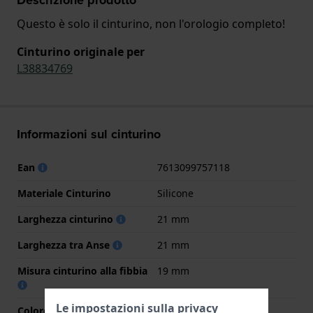
Questo è solo il cinturino, non l'orologio completo!
Cinturino originale per
L38834769
Informazioni sul cinturino
Ean
7613099757118
Materiale Cinturino
Silicone
Larghezza cinturino
21 mm
Larghezza tra Anse
21 mm
Misura cinturino alla fibbia
19 mm
Le impostazioni sulla privacy
Colore cinturino
Grigio