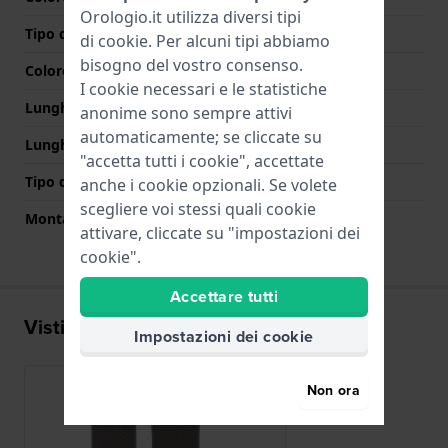
Orologio.it utilizza diversi tipi
Tipo di chiusura
Nessuno
di
cookie
. Per alcuni tipi abbiamo
bisogno del vostro consenso.
Colore Chiusura
N/D
I cookie necessari e le statistiche
Lunghezza Parte Superiore
95 mm
anonime sono sempre attivi
automaticamente; se cliccate su
Lunghezza Parte Inferiore
95 mm
"accetta tutti i cookie", accettate
Tipo di montatura
Perni a molla
anche i cookie opzionali. Se volete
scegliere voi stessi quali cookie
Montatura dritta
No
attivare, cliccate su "impostazioni dei
cookie".
Accettare tutti
Visti di recente
Impostazioni dei cookie
Non ora