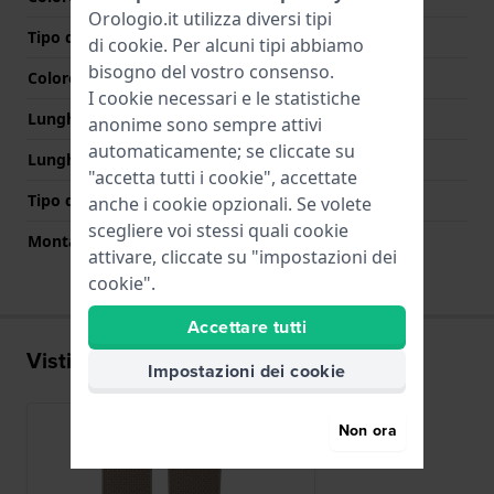
Orologio.it utilizza diversi tipi
Tipo di chiusura
Nessuno
di
cookie
. Per alcuni tipi abbiamo
bisogno del vostro consenso.
Colore Chiusura
N/D
I cookie necessari e le statistiche
Lunghezza Parte Superiore
90 mm
anonime sono sempre attivi
automaticamente; se cliccate su
Lunghezza Parte Inferiore
90 mm
"accetta tutti i cookie", accettate
Tipo di montatura
Perni a molla
anche i cookie opzionali. Se volete
scegliere voi stessi quali cookie
Montatura dritta
No
attivare, cliccate su "impostazioni dei
cookie".
Accettare tutti
Visti di recente
Impostazioni dei cookie
Non ora