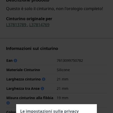
Questo è solo il cinturino, non l'orologio completo!
Cinturino originale per
L37813789
,
L37814769
Informazioni sul cinturino
Ean
7613099750782
Materiale Cinturino
Silicone
Larghezza cinturino
21 mm
Larghezza tra Anse
21 mm
Misura cinturino alla fibbia
19 mm
Le impostazioni sulla privacy
Colore cinturino
Grigio