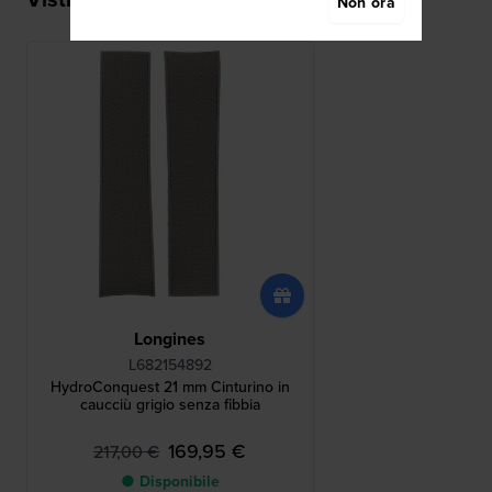
Non ora
Longines
L682154892
HydroConquest 21 mm Cinturino in
caucciù grigio senza fibbia
169,95 €
217,00 €
● Disponibile