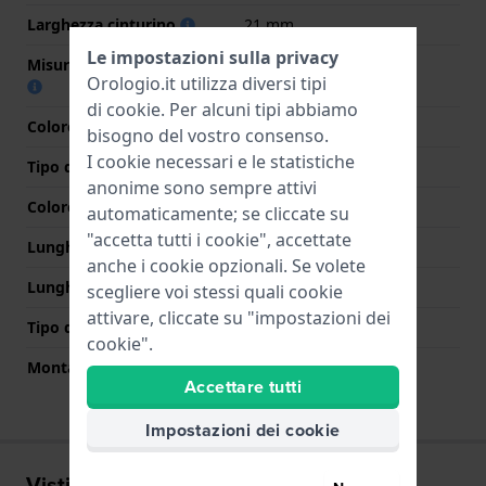
Larghezza cinturino
21 mm
Le impostazioni sulla privacy
Misura cinturino alla fibbia
19 mm
Orologio.it utilizza diversi tipi
di
cookie
. Per alcuni tipi abbiamo
Colore cinturino
Grigio
bisogno del vostro consenso.
I cookie necessari e le statistiche
Tipo di chiusura
Nessuno
anonime sono sempre attivi
Colore Chiusura
N/D
automaticamente; se cliccate su
"accetta tutti i cookie", accettate
Lunghezza Parte Superiore
90 mm
anche i cookie opzionali. Se volete
Lunghezza Parte Inferiore
90 mm
scegliere voi stessi quali cookie
attivare, cliccate su "impostazioni dei
Tipo di montatura
Perni a molla
cookie".
Montatura dritta
No
Accettare tutti
Impostazioni dei cookie
Visti di recente