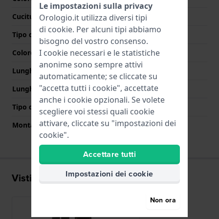
Le impostazioni sulla privacy
Cuciture a colori
Bianco
Orologio.it utilizza diversi tipi
di
cookie
. Per alcuni tipi abbiamo
Tipo di chiusura
Nessuno
bisogno del vostro consenso.
I cookie necessari e le statistiche
Colore Chiusura
N/D
anonime sono sempre attivi
Lunghezza Parte Superiore
75 mm
automaticamente; se cliccate su
"accetta tutti i cookie", accettate
Lunghezza Parte Inferiore
115 mm
anche i cookie opzionali. Se volete
Tipo di montatura
Perni a molla
scegliere voi stessi quali cookie
attivare, cliccate su "impostazioni dei
Montatura dritta
Si
cookie".
Accettare tutti
Impostazioni dei cookie
Visti di recente
Non ora