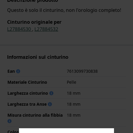
Questo è solo il cinturino, non l'orologio completo!
Cinturino originale per
L27884530
,
L27884532
Informazioni sul cinturino
Ean
7613099730838
Materiale Cinturino
Pelle
Larghezza cinturino
18 mm
Larghezza tra Anse
18 mm
Misura cinturino alla fibbia
18 mm
Colore cinturino
Nero