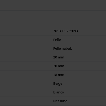
7613099735093
Pelle
Pelle nabuk
20 mm
20 mm
18 mm
Beige
Bianco
Nessuno