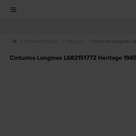
Cinturini orologi
Longines
Cinturino Longines L
Cinturino Longines L682151772 Heritage 194