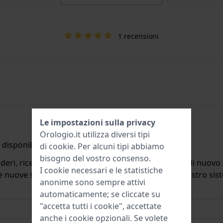
1 recensioni
Le impostazioni sulla privacy
Orologio.it utilizza diversi tipi
disponibile.
di
cookie
. Per alcuni tipi abbiamo
bisogno del vostro consenso.
deri, riceverete un'e-mail quando il prodotto sarà di nuovo d
I cookie necessari e le statistiche
ulle nuove scorte. Subito dopo viene cancellato dal nostro si
anonime sono sempre attivi
automaticamente; se cliccate su
"accetta tutti i cookie", accettate
anche i cookie opzionali. Se volete