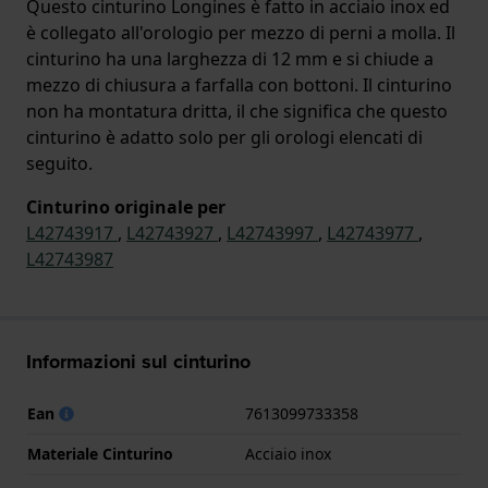
Questo cinturino Longines è fatto in acciaio inox ed
è collegato all'orologio per mezzo di perni a molla. Il
cinturino ha una larghezza di 12 mm e si chiude a
mezzo di chiusura a farfalla con bottoni. Il cinturino
non ha montatura dritta, il che significa che questo
cinturino è adatto solo per gli orologi elencati di
seguito.
Cinturino originale per
L42743917
,
L42743927
,
L42743997
,
L42743977
,
L42743987
Informazioni sul cinturino
Ean
7613099733358
Materiale Cinturino
Acciaio inox