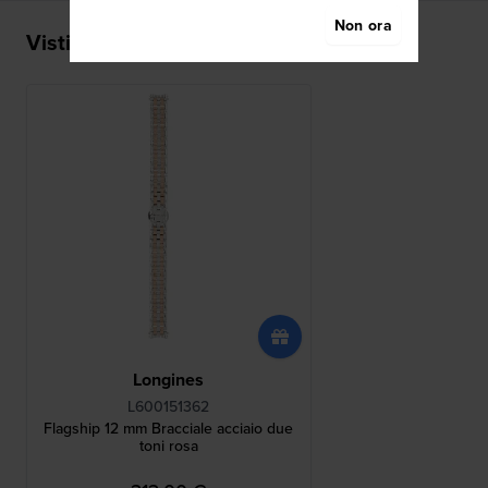
Non ora
Visti di recente
Longines
L600151362
Flagship 12 mm Bracciale acciaio due
toni rosa