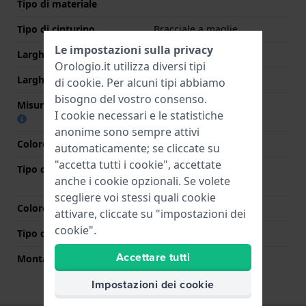
Tipo di materiale
Tipo di cinturino
Bracciale a maglie
Le impostazioni sulla privacy
Larghezza cinturino
12 mm
Orologio.it utilizza diversi tipi
Larghezza tra Anse
12 mm
di
cookie
. Per alcuni tipi abbiamo
bisogno del vostro consenso.
Misura cinturino alla fibbia
12 mm
I cookie necessari e le statistiche
anonime sono sempre attivi
Colore cinturino
Bicolore rosa
automaticamente; se cliccate su
"accetta tutti i cookie", accettate
Tipo di chiusura
Chiusura a farfalla con
anche i cookie opzionali. Se volete
bottoni
scegliere voi stessi quali cookie
Colore Chiusura
Argento
attivare, cliccate su "impostazioni dei
cookie".
Tipo di montatura
Perni a molla
Accettare tutti
Montatura dritta
No
Impostazioni dei cookie